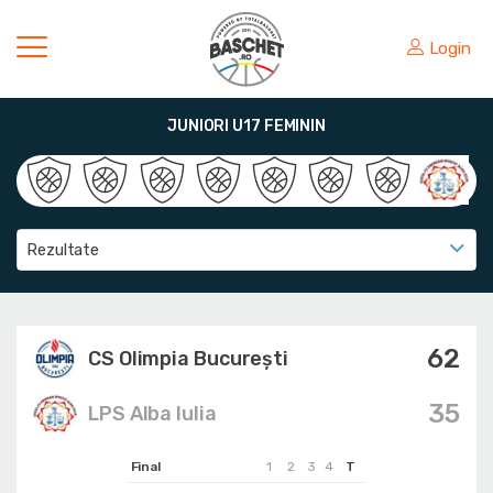
Login
JUNIORI U17 FEMININ
Rezultate
62
CS Olimpia București
35
LPS Alba Iulia
Final
1
2
3
4
T