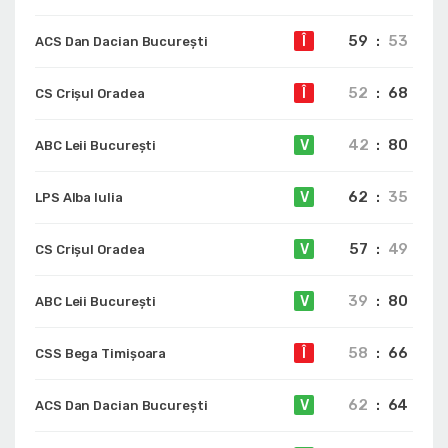
59
:
53
Î
ACS Dan Dacian București
52
:
68
Î
CS Crișul Oradea
42
:
80
V
ABC Leii București
62
:
35
V
LPS Alba Iulia
57
:
49
V
CS Crișul Oradea
39
:
80
V
ABC Leii București
58
:
66
Î
CSS Bega Timișoara
62
:
64
V
ACS Dan Dacian București