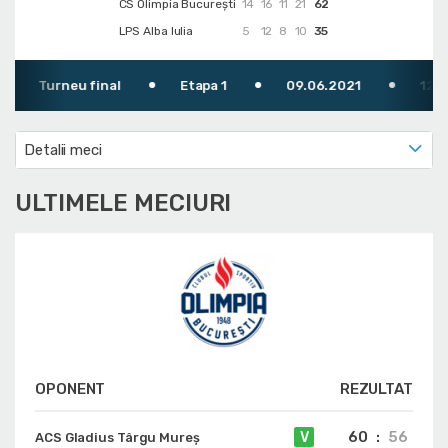
CS Olimpia București
14
16
11
21
62
LPS Alba Iulia
5
12
8
10
35
Turneu final
Etapa 1
09.06.2021
12:30
Detalii meci
ULTIMELE MECIURI
OPONENT
REZULTAT
60
:
56
V
ACS Gladius Târgu Mureș