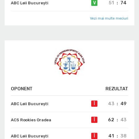
51
:
74
V
ABC Leii București
Vezi mai multe meciuri
OPONENT
REZULTAT
43
:
49
Î
ABC Leii București
62
:
43
Î
ACS Rookies Oradea
41
:
38
Î
ABC Leii București