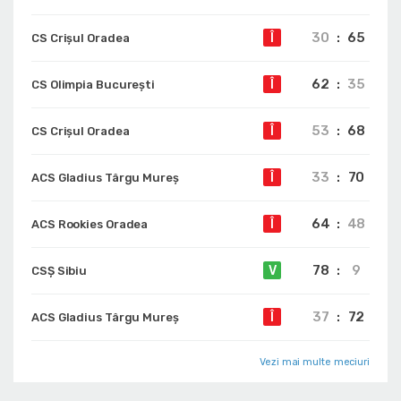
30
:
65
Î
CS Crișul Oradea
62
:
35
Î
CS Olimpia București
53
:
68
Î
CS Crișul Oradea
33
:
70
Î
ACS Gladius Târgu Mureș
64
:
48
Î
ACS Rookies Oradea
78
:
9
V
CSȘ Sibiu
37
:
72
Î
ACS Gladius Târgu Mureș
Vezi mai multe meciuri