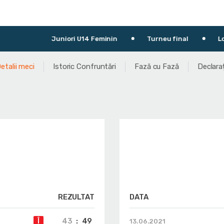
Juniori U14 Feminin
Turneu final
Locurile 7-8
etalii meci
Istoric Confruntări
Fază cu Fază
Declaraț
REZULTAT
DATA
43
:
49
Î
13.06.2021