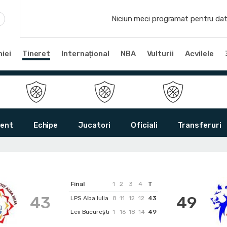
Niciun meci programat pentru dat
iei
Tineret
Internațional
NBA
Vulturii
Acvilele
ent
Echipe
Jucatori
Oficiali
Transferuri
Final
1
2
3
4
T
43
49
LPS Alba Iulia
8
11
12
12
43
Leii București
1
16
18
14
49