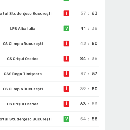
57
:
63
Î
ortul Studenţesc Bucureşti
41
:
38
V
LPS Alba Iulia
42
:
80
Î
CS Olimpia București
84
:
36
Î
CS Crișul Oradea
37
:
57
Î
CSS Bega Timișoara
39
:
80
Î
CS Olimpia București
63
:
53
Î
CS Crișul Oradea
54
:
58
V
ortul Studenţesc Bucureşti