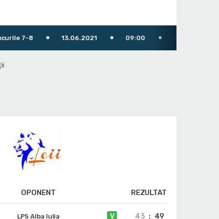
13.06.2021
09:00
Arbitru: Faluvégi István
ii
OPONENT
REZULTAT
43
:
49
V
LPS Alba Iulia