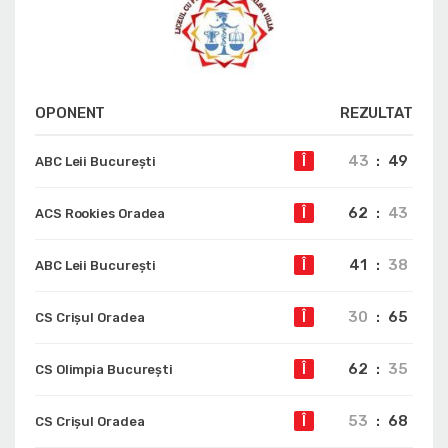
OPONENT
REZULTAT
43
:
49
Î
ABC Leii București
62
:
43
Î
ACS Rookies Oradea
41
:
38
Î
ABC Leii București
30
:
65
Î
CS Crișul Oradea
62
:
35
Î
CS Olimpia București
53
:
68
Î
CS Crișul Oradea