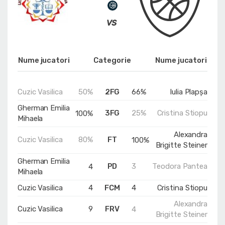
Nume jucatori
Categorie
Nume jucatori
Cuzic Vasilica
50%
2FG
66%
Iulia Plapșa
Gherman Emilia
3FG
25%
Cristina Stiopu
100%
Mihaela
Alexandra
Cuzic Vasilica
80%
FT
100%
Brigitte Steiner
Gherman Emilia
PD
3
Teodora Pantea
4
Mihaela
Cuzic Vasilica
4
FCM
4
Cristina Stiopu
Alexandra
Cuzic Vasilica
9
FRV
4
Brigitte Steiner