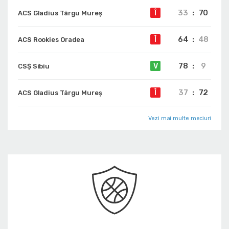
33
:
70
Î
ACS Gladius Târgu Mureș
64
:
48
Î
ACS Rookies Oradea
78
:
9
V
CSȘ Sibiu
37
:
72
Î
ACS Gladius Târgu Mureș
Vezi mai multe meciuri