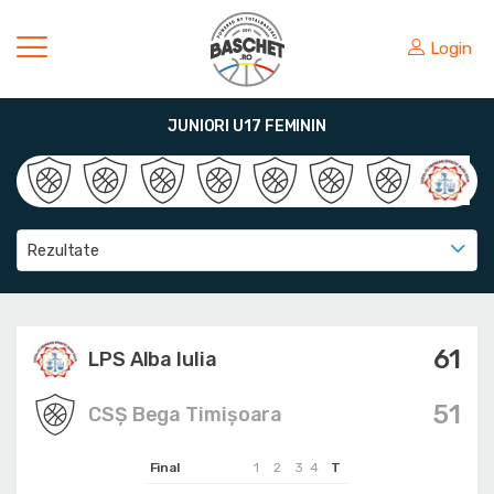
Login
JUNIORI U17 FEMININ
Rezultate
61
LPS Alba Iulia
51
CSȘ Bega Timișoara
Final
1
2
3
4
T