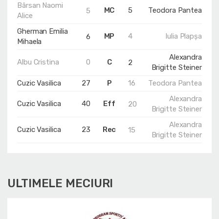
Bârsan Naomi
MC
5
Teodora Pantea
5
Alice
Gherman Emilia
MP
4
Iulia Plapșa
6
Mihaela
Alexandra
Albu Cristina
0
C
2
Brigitte Steiner
Cuzic Vasilica
27
P
16
Teodora Pantea
Alexandra
Cuzic Vasilica
40
Eff
20
Brigitte Steiner
Alexandra
Cuzic Vasilica
23
Rec
15
Brigitte Steiner
ULTIMELE MECIURI