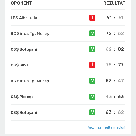
OPONENT
REZULTAT
61
:
51
Î
LPS Alba Iulia
72
:
62
V
BC Sirius Tg. Mureș
62
:
82
V
CSȘ Botoșani
75
:
77
Î
CSȘ Sibiu
53
:
47
V
BC Sirius Tg. Mureș
43
:
63
V
CSȘ Ploiești
63
:
62
V
CSȘ Botoșani
Vezi mai multe meciuri