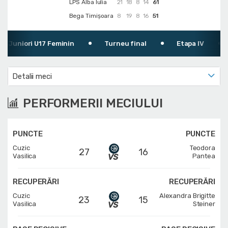
LPS Alba Iulia
21
18
8
14
61
Bega Timișoara
8
19
8
16
51
uniori U17 Feminin
Turneu final
Etapa IV
0
Detalii meci
PERFORMERII MECIULUI
PUNCTE
PUNCTE
Cuzic
Teodora
27
16
Vasilica
Pantea
RECUPERĂRI
RECUPERĂRI
Cuzic
Alexandra Brigitte
23
15
Vasilica
Steiner