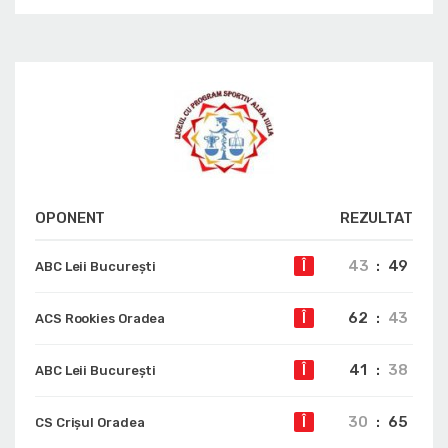
OPONENT
REZULTAT
43
:
49
Î
ABC Leii București
62
:
43
Î
ACS Rookies Oradea
41
:
38
Î
ABC Leii București
30
:
65
Î
CS Crișul Oradea