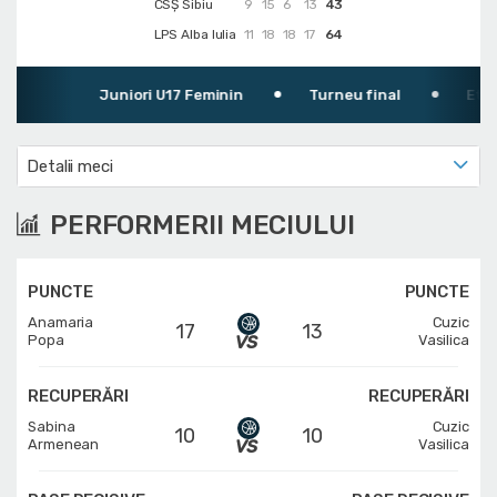
CSȘ Sibiu
9
15
6
13
43
LPS Alba Iulia
11
18
18
17
64
Juniori U17 Feminin
Turneu final
Etapa 
Detalii meci
PERFORMERII MECIULUI
PUNCTE
PUNCTE
Anamaria
Cuzic
17
13
Popa
Vasilica
RECUPERĂRI
RECUPERĂRI
Sabina
Cuzic
10
10
Armenean
Vasilica