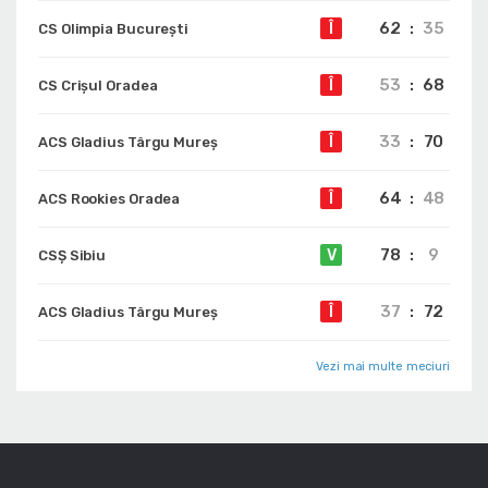
62
:
35
Î
CS Olimpia București
53
:
68
Î
CS Crișul Oradea
33
:
70
Î
ACS Gladius Târgu Mureș
64
:
48
Î
ACS Rookies Oradea
78
:
9
V
CSȘ Sibiu
37
:
72
Î
ACS Gladius Târgu Mureș
Vezi mai multe meciuri