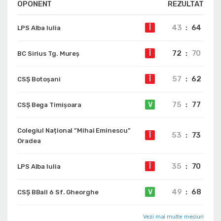
OPONENT
REZULTAT
43
:
64
Î
LPS Alba Iulia
72
:
70
Î
BC Sirius Tg. Mureș
57
:
62
Î
CSȘ Botoșani
75
:
77
V
CSȘ Bega Timișoara
Colegiul Național ”Mihai Eminescu”
53
:
73
Î
Oradea
35
:
70
Î
LPS Alba Iulia
49
:
68
V
CSȘ BBall 6 Sf. Gheorghe
Vezi mai multe meciuri