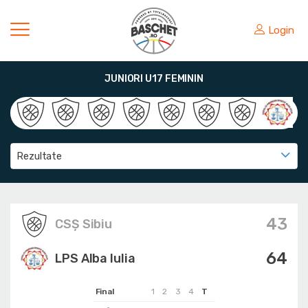
Login
JUNIORI U17 FEMININ
Rezultate
43
CSȘ Sibiu
64
LPS Alba Iulia
Final
1
2
3
4
T