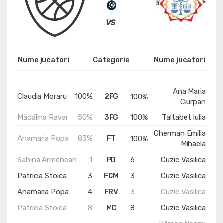
Nume jucatori
Categorie
Nume jucatori
Ana Maria
Claudia Moraru
100%
2FG
100%
Ciurpan
Mădălina Ravar
50%
3FG
100%
Taltabet Iulia
Gherman Emilia
Anamaria Popa
83%
FT
100%
Mihaela
Sabina Armenean
1
PD
6
Cuzic Vasilica
Patricia Stoica
3
FCM
3
Cuzic Vasilica
Anamaria Popa
4
FRV
3
Cuzic Vasilica
Patricia Stoica
8
MC
8
Cuzic Vasilica