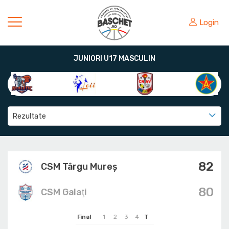
Login
JUNIORI U17 MASCULIN
Rezultate
82
CSM Târgu Mureș
80
CSM Galaţi
Final
1
2
3
4
T