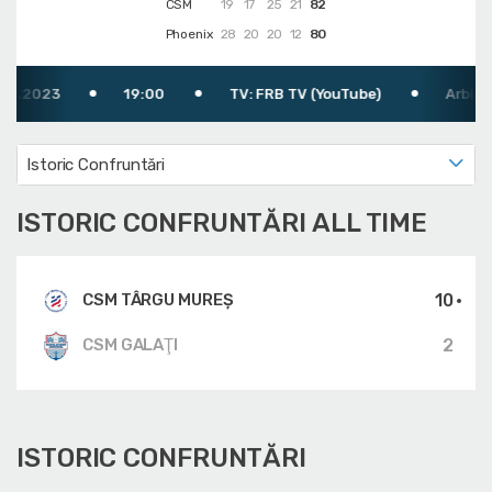
CSM
19
17
25
21
82
Phoenix
28
20
20
12
80
023
19:00
TV: FRB TV (YouTube)
Arbitru: St
Istoric Confruntări
ISTORIC CONFRUNTĂRI ALL TIME
10
CSM TÂRGU MUREȘ
2
CSM GALAŢI
ISTORIC CONFRUNTĂRI