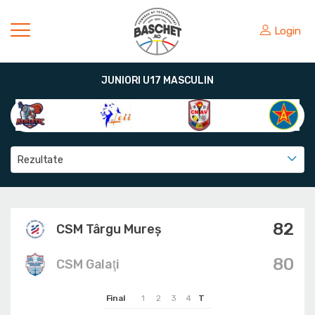
Login
JUNIORI U17 MASCULIN
Rezultate
82
CSM Târgu Mureș
80
CSM Galaţi
Final
1
2
3
4
T