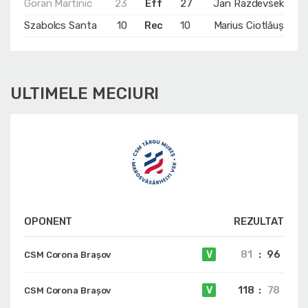
Goran Martinic
23
Eff
27
Jan Razdevsek
Szabolcs Santa
10
Rec
10
Marius Ciotlăuș
ULTIMELE MECIURI
OPONENT
REZULTAT
81
:
96
V
CSM Corona Braşov
118
:
78
V
CSM Corona Braşov