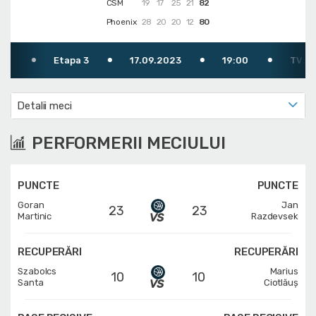
CSM
19
17
25
21
82
Phoenix
28
20
20
12
80
Etapa 3
17.09.2023
19:00
TV: FRB TV
Detalii meci
PERFORMERII MECIULUI
PUNCTE
PUNCTE
Goran
Jan
23
23
Martinic
Razdevsek
RECUPERĂRI
RECUPERĂRI
Szabolcs
Marius
10
10
Santa
Ciotlăuș