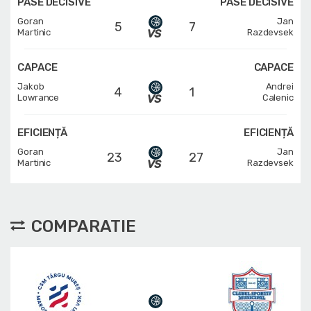
PASE DECISIVE
PASE DECISIVE
Goran
Jan
5
7
Martinic
Razdevsek
CAPACE
CAPACE
Jakob
Andrei
4
1
Lowrance
Calenic
EFICIENȚĂ
EFICIENȚĂ
Goran
Jan
23
27
Martinic
Razdevsek
COMPARATIE