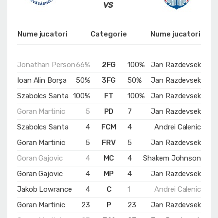
Nume jucatori
Categorie
Nume jucatori
Jonathan Person
66%
2FG
100%
Jan Razdevsek
Ioan Alin Borșa
50%
3FG
50%
Jan Razdevsek
Szabolcs Santa
100%
FT
100%
Jan Razdevsek
Goran Martinic
5
PD
7
Jan Razdevsek
Szabolcs Santa
4
FCM
4
Andrei Calenic
Goran Martinic
5
FRV
5
Jan Razdevsek
Goran Gajovic
4
MC
4
Shakem Johnson
Goran Gajovic
4
MP
4
Jan Razdevsek
Jakob Lowrance
4
C
1
Andrei Calenic
Goran Martinic
23
P
23
Jan Razdevsek