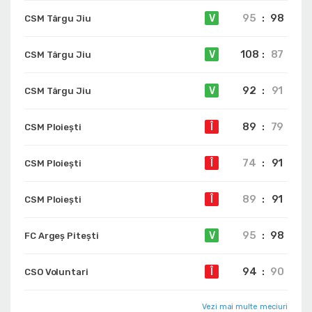
95
:
98
V
CSM Târgu Jiu
108
:
87
V
CSM Târgu Jiu
92
:
91
V
CSM Târgu Jiu
89
:
79
Î
CSM Ploiești
74
:
91
Î
CSM Ploiești
89
:
91
Î
CSM Ploiești
95
:
98
V
FC Argeș Pitești
94
:
90
Î
CSO Voluntari
Vezi mai multe meciuri