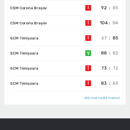
92
:
85
Î
CSM Corona Braşov
104
:
84
Î
CSM Corona Braşov
67
:
85
Î
SCM Timișoara
88
:
82
V
SCM Timișoara
73
:
72
Î
SCM Timișoara
83
:
65
Î
SCM Timișoara
Vezi mai multe meciuri