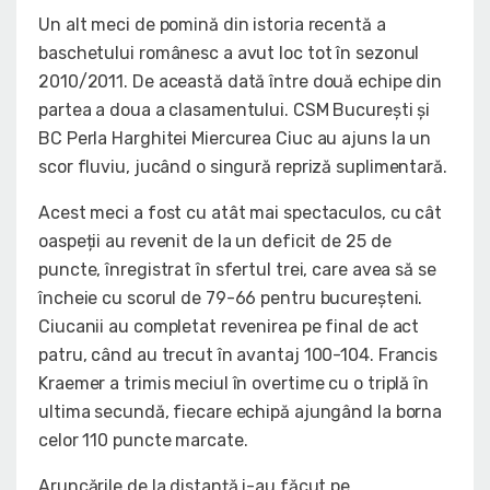
Un alt meci de pomină din istoria recentă a
baschetului românesc a avut loc tot în sezonul
2010/2011. De această dată între două echipe din
partea a doua a clasamentului. CSM București și
BC Perla Harghitei Miercurea Ciuc au ajuns la un
scor fluviu, jucând o singură repriză suplimentară.
Acest meci a fost cu atât mai spectaculos, cu cât
oaspeții au revenit de la un deficit de 25 de
puncte, înregistrat în sfertul trei, care avea să se
încheie cu scorul de 79-66 pentru bucureșteni.
Ciucanii au completat revenirea pe final de act
patru, când au trecut în avantaj 100-104. Francis
Kraemer a trimis meciul în overtime cu o triplă în
ultima secundă, fiecare echipă ajungând la borna
celor 110 puncte marcate.
Aruncările de la distanță i-au făcut pe