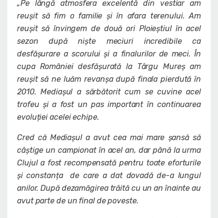
„Pe lângă atmosfera excelentă din vestiar am
reușit să fim o familie și în afara terenului. Am
reușit să învingem de două ori Ploieștiul în acel
sezon după niște meciuri incredibile ca
desfășurare a scorului și a finalurilor de meci. În
cupa României desfășurată la Târgu Mureș am
reușit să ne luăm revanșa după finala pierdută în
2010. Mediașul a sărbătorit cum se cuvine acel
trofeu și a fost un pas important în continuarea
evoluției acelei echipe.
Cred că Mediașul a avut cea mai mare șansă să
câștige un campionat în acel an, dar până la urma
Clujul a fost recompensată pentru toate eforturile
și constanța de care a dat dovadă de-a lungul
anilor. După dezamăgirea trăită cu un an înainte au
avut parte de un final de poveste.