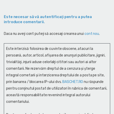
Este necesar să vă autentificaţi pentru a putea
introduce comentarii.
Daca nu aveţi cont puteţi să accesaţi crearea unui
cont nou
.
Este interzisă folosirea de cuvinte obscene, atacuri la
persoană, autor, articol, afişarea de anunţuri publicitare, jigniri,
trivialităţi, injurii aduse celorlalţi cititori sau autori ai altor
comentarii. Ne rezervăm dreptul de a cenzura și şterge
integral cometarii și interzicerea dreptului de a posta pe site,
prin banarea / blocarea IP-ului dvs.
BASCHET.RO
nu răspunde
pentru conţinutul postat de utilizatori în rubrica de comentarii,
această responsabilitate revenind integral autorului
comentariului.