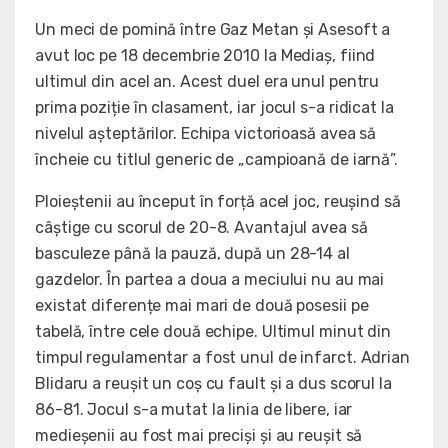
Un meci de pomină între Gaz Metan și Asesoft a
avut loc pe 18 decembrie 2010 la Mediaș, fiind
ultimul din acel an. Acest duel era unul pentru
prima poziție în clasament, iar jocul s-a ridicat la
nivelul așteptărilor. Echipa victorioasă avea să
încheie cu titlul generic de „campioană de iarnă”.
Ploieștenii au început în forță acel joc, reușind să
câștige cu scorul de 20-8. Avantajul avea să
basculeze până la pauză, după un 28-14 al
gazdelor. În partea a doua a meciului nu au mai
existat diferențe mai mari de două posesii pe
tabelă, între cele două echipe. Ultimul minut din
timpul regulamentar a fost unul de infarct. Adrian
Blidaru a reușit un coș cu fault și a dus scorul la
86-81. Jocul s-a mutat la linia de libere, iar
medieșenii au fost mai preciși și au reușit să