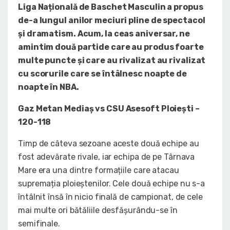
Liga Națională de Baschet Masculin a propus
de-a lungul anilor meciuri pline de spectacol
și dramatism. Acum, la ceas aniversar, ne
amintim două partide care au produs foarte
multe puncte și care au rivalizat au rivalizat
cu scorurile care se întâlnesc noapte de
noapte în NBA.
Gaz Metan Mediaș vs CSU Asesoft Ploiești –
120-118
Timp de câteva sezoane aceste două echipe au
fost adevărate rivale, iar echipa de pe Târnava
Mare era una dintre formațiile care atacau
supremația ploieștenilor. Cele două echipe nu s-a
întâlnit însă în nicio finală de campionat, de cele
mai multe ori bătăliile desfășurându-se în
semifinale.