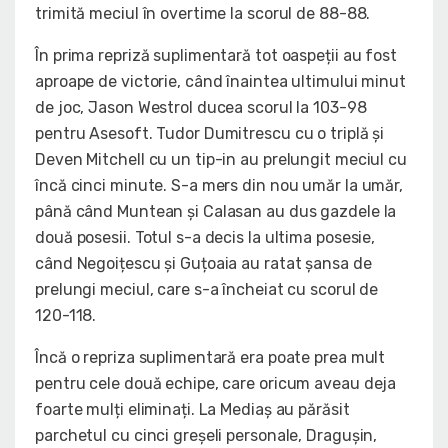
trimită meciul în overtime la scorul de 88-88.
În prima repriză suplimentară tot oaspeții au fost
aproape de victorie, când înaintea ultimului minut
de joc, Jason Westrol ducea scorul la 103-98
pentru Asesoft. Tudor Dumitrescu cu o triplă și
Deven Mitchell cu un tip-in au prelungit meciul cu
încă cinci minute. S-a mers din nou umăr la umăr,
până când Muntean și Calasan au dus gazdele la
două posesii. Totul s-a decis la ultima posesie,
când Negoițescu și Guțoaia au ratat șansa de
prelungi meciul, care s-a încheiat cu scorul de
120-118.
Încă o repriza suplimentară era poate prea mult
pentru cele două echipe, care oricum aveau deja
foarte mulți eliminați. La Mediaș au părăsit
parchetul cu cinci greșeli personale, Dragușin,