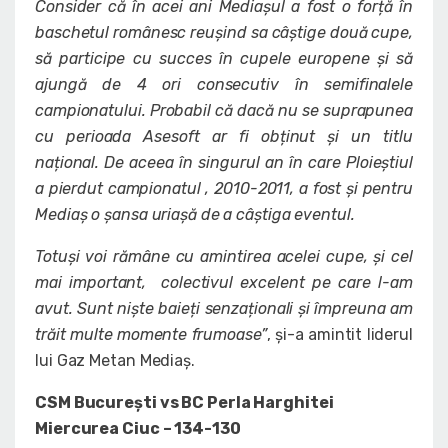
Consider că în acei ani Mediașul a fost o forță în
baschetul românesc reușind sa câștige două cupe,
să participe cu succes în cupele europene și să
ajungă de 4 ori consecutiv în semifinalele
campionatului. Probabil că dacă nu se suprapunea
cu perioada Asesoft ar fi obținut și un titlu
național. De aceea în singurul an în care Ploieștiul
a pierdut campionatul , 2010-2011, a fost și pentru
Mediaș o șansa uriașă de a câștiga eventul.
Totuși voi rămâne cu amintirea acelei cupe, și cel
mai important, colectivul excelent pe care l-am
avut. Sunt niște baieți senzaționali și împreuna am
trăit multe momente frumoase”
, și-a amintit liderul
lui Gaz Metan Mediaș.
CSM București vs BC Perla Harghitei
Miercurea Ciuc – 134-130