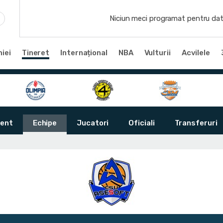
Niciun meci programat pentru dat
iei
Tineret
Internațional
NBA
Vulturii
Acvilele
ent
Echipe
Jucatori
Oficiali
Transferuri
i