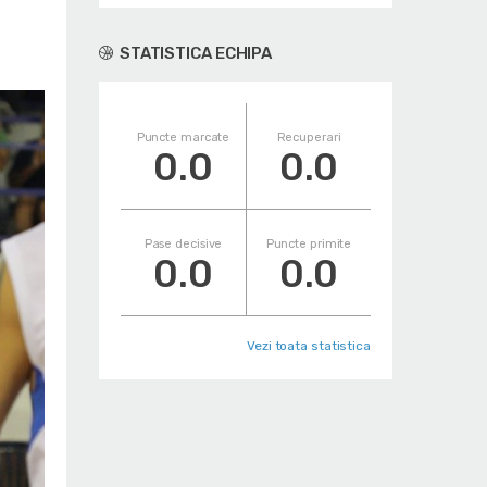
STATISTICA ECHIPA
Puncte marcate
Recuperari
0.0
0.0
Pase decisive
Puncte primite
0.0
0.0
Vezi toata statistica