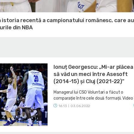
n istoria recentă a campionatului românesc, care au
rurile din NBA
Ionuț Georgescu: „Mi-ar plăcea
să văd un meci între Asesoft
(2014-15) și Cluj (2021-22)”
Managerul lui CSO Voluntari a făcut o
comparație între cele două formații. Video
16:13
03.06.2022
|