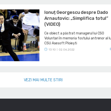
Ionuț Georgescu despre Dado
Arnautovic: „Simplifica totul”
(VIDEO)
Ce obiect a păstrat managerul lui CSO
Voluntari în memoria fostului antrenor al lu
CSU Asesoft Ploiești
13:10
02.06.2022
|
VEZI MAI MULTE STIRI