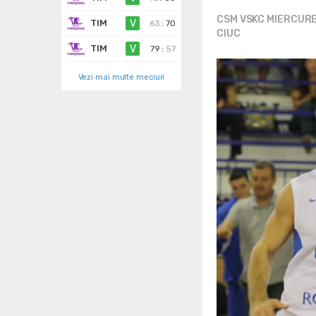
CSM VSKC MIERCUR
TIM
V
63
:
70
CIUC
TIM
V
79
:
57
Vezi mai multe meciuri