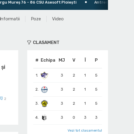
 CSU Asesoft Ploiești
Antrenor: Vladimir Arnautovic
Informatii
Poze
Video
CLASAMENT
#
Echipa
MJ
V
Î
P
 și
1.
3
2
1
5
2.
3
2
1
5
2
3.
3
2
1
5
4.
3
0
3
3
Vezi tot clasamentul