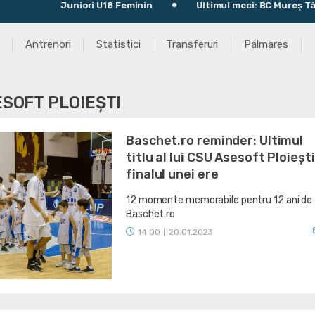
ori U18 Feminin
Ultimul meci: BC Mureș Târgu Mureș 76 - 86
Antrenori
Statistici
Transferuri
Palmares
ESOFT PLOIEȘTI
Baschet.ro reminder: Ultimul
titlu al lui CSU Asesoft Ploiești
finalul unei ere
12 momente memorabile pentru 12 ani de
Baschet.ro
14:00
20.01.2023
|