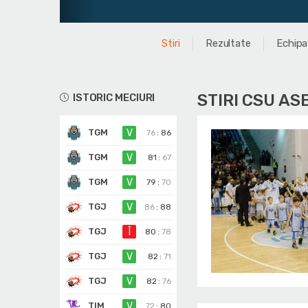
Juni
Stiri
Rezultate
Echipa
STIRI CSU AS
ISTORIC MECIURI
TGM
V
76
:
86
TGM
V
81
:
67
TGM
V
79
:
70
TGJ
V
86
:
88
TGJ
Î
80
:
78
TGJ
V
82
:
71
TGJ
V
82
:
76
TIM
V
72
:
80