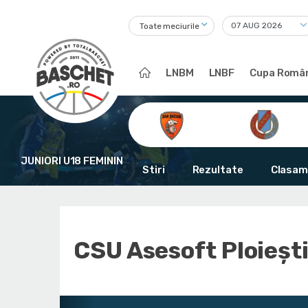
Toate meciurile
LNBM
LNBF
Cupa Român
JUNIORI U18 FEMININ
Stiri
Rezultate
Clasam
CSU Asesoft Ploieșt