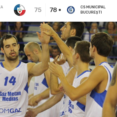
EA
CS MUNICIPAL
75
78
BUCUREȘTI