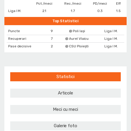
Pct./meci
Rec./meci
PD/meci
Eff
Liga I M.
2.1
1.7
0.3
1.5
Top Statistici
Puncte
9
@ Poli Iași
Liga I M.
Recuperari
7
@ Aurel Vlaicu
Liga I M.
Pase decisive
2
@ CSU Ploiești
Liga I M.
Statistici
Articole
Meci cu meci
Galerie foto