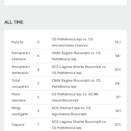
ALL TIME
CS Politehnica Iași vs. CS
Puncte
9
15.01.202
Universitatea Craiova
Recuperari
CNAV Eagles București vs. CS
4
04.12.202
ofensive
Politehnica Iași
Recuperari
ACS Laguna Sharks București vs.
4
07.05.20
defensive
CS Politehnica Iași
Total
CNAV Eagles București vs. CS
7
04.12.202
recuperari
Politehnica Iași
Pase
CS Politehnica Iași vs. AC NN
2
27.11.202
decisive
Ulisse București
Mingi
ACS Stomart Iași vs. CS
3
16.10.202
castigate
Agronomia București
ACS Laguna Sharks București vs.
Capace
1
07.05.20
CS Politehnica Iași