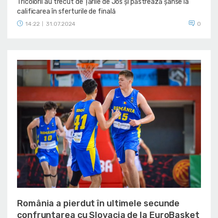
Tricolorii au trecut de Țările de Jos și păstrează șanse la
calificarea în sferturile de finală
14:22
31.07.2024
0
|
România a pierdut în ultimele secunde
confruntarea cu Slovacia de la EuroBasket