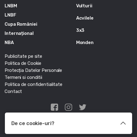
LNBM
Vulturii
LNBF
Acvilele
Cupa României
3x3
Internațional
NBA
Monden
Publicitate pe site
Politica de Cookie
Protecția Datelor Personale
Termeni si conditii
Politica de confidentialitate
Contact
Edris Digital Agency
De ce cookie-uri?
© Baschet.ro 2011 - 2026 - Toate drepturile rezervate
Le utilizam pentru a optimiza functionalitatea site-ului web, a