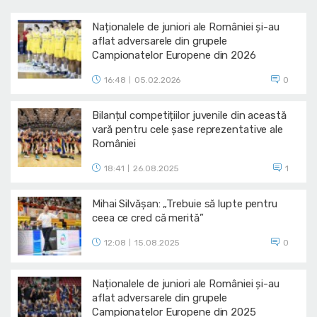
Naționalele de juniori ale României și-au
aflat adversarele din grupele
Campionatelor Europene din 2026
16:48
05.02.2026
0
|
Bilanțul competițiilor juvenile din această
vară pentru cele șase reprezentative ale
României
18:41
26.08.2025
1
|
Mihai Silvășan: „Trebuie să lupte pentru
ceea ce cred că merită”
12:08
15.08.2025
0
|
Naționalele de juniori ale României și-au
aflat adversarele din grupele
Campionatelor Europene din 2025