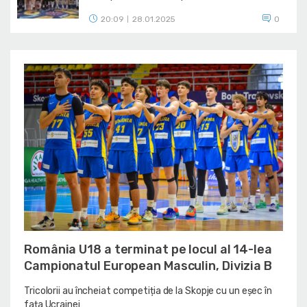
20:09
28.01.2025
0
|
România U18 a terminat pe locul al 14-lea
Campionatul European Masculin, Divizia B
Tricolorii au încheiat competiția de la Skopje cu un eșec în
fața Ucrainei