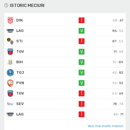
ISTORIC MECIURI
DIN
Î
58
:
67
LAG
V
86
:
52
STI
Î
87
:
53
TGV
V
71
:
69
BIH
V
70
:
89
TGJ
V
42
:
82
PVN
V
56
:
92
TGV
Î
53
:
69
SEV
Î
78
:
74
LAG
Î
48
:
71
Vezi mai multe meciuri