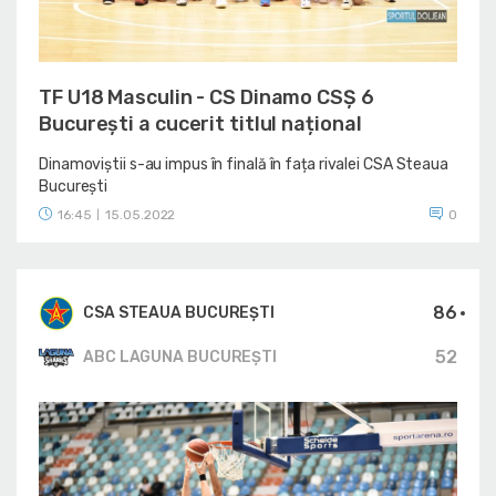
TF U18 Masculin - CS Dinamo CSȘ 6
București a cucerit titlul național
Dinamoviștii s-au impus în finală în fața rivalei CSA Steaua
București
16:45
15.05.2022
0
|
86
CSA STEAUA BUCUREȘTI
52
ABC LAGUNA BUCUREȘTI