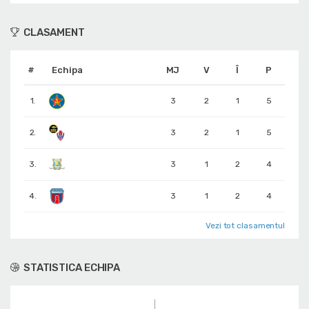
CLASAMENT
#
Echipa
MJ
V
Î
P
1.
3
2
1
5
2.
3
2
1
5
3.
3
1
2
4
4.
3
1
2
4
Vezi tot clasamentul
STATISTICA ECHIPA