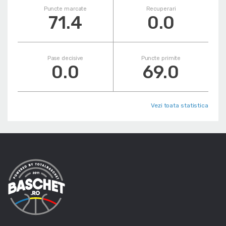
Puncte marcate
Recuperari
71.4
0.0
Pase decisive
Puncte primite
0.0
69.0
Vezi toata statistica