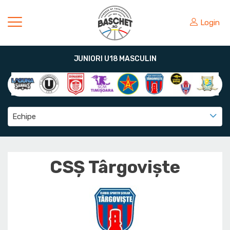
Login
JUNIORI U18 MASCULIN
Echipe
CSȘ Târgoviște