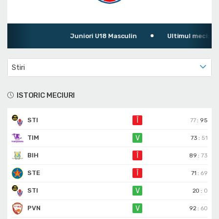
Juniori U18 Masculin
Ultimul meci: CSȘ 
Stiri
ISTORIC MECIURI
STI
Î
77
:
95
TIM
V
73
:
51
BIH
Î
89
:
73
STE
Î
71
:
69
STI
V
20
:
0
PVN
V
92
:
60