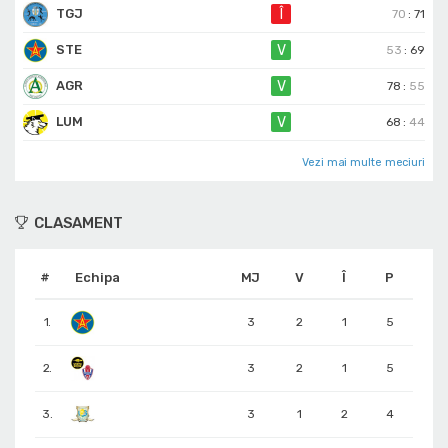
TGJ
Î
70
:
71
STE
V
53
:
69
AGR
V
78
:
55
LUM
V
68
:
44
Vezi mai multe meciuri
CLASAMENT
#
Echipa
MJ
V
Î
P
1.
3
2
1
5
2.
3
2
1
5
3.
3
1
2
4