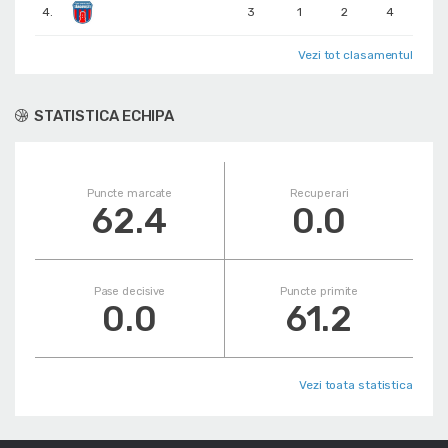
4.
3
1
2
4
Vezi tot clasamentul
STATISTICA ECHIPA
Puncte marcate
Recuperari
62.4
0.0
Pase decisive
Puncte primite
0.0
61.2
Vezi toata statistica