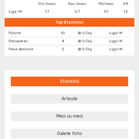
Pct./meci
Rec./meci
PD/meci
Eff
Liga I M.
1.7
0.7
0.1
1.2
Top Statistici
Puncte
10
@ U Cluj
Liga I M.
Recuperari
4
@ U Cluj
Liga I M.
Pase decisive
2
@ U Cluj
Liga I M.
Statistici
Articole
Meci cu meci
Galerie foto