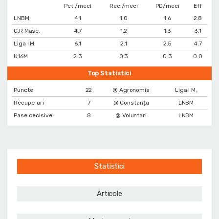
Pct./meci
Rec./meci
PD/meci
Eff
LNBM
4.1
1.0
1.6
2.8
C.R Masc.
4.7
1.2
1.3
3.1
Liga I M.
6.1
2.1
2.5
4.7
U16M
2.3
0.3
0.3
0.0
Top Statistici
Puncte
22
@ Agronomia
Liga I M.
Recuperari
7
@ Constanța
LNBM
Pase decisive
8
@ Voluntari
LNBM
Statistici
Articole