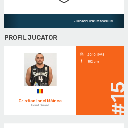
Juniori U18 Masculin
PROFIL JUCATOR
20.10.1998
182 cm
#1
Cristian Ionel Mâinea
Point Guard