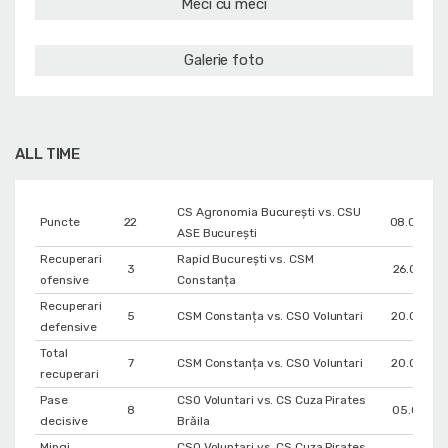
Meci cu meci
Galerie foto
ALL TIME
CS Agronomia București vs. CSU
Puncte
22
08.04.20
ASE București
Recuperari
Rapid București vs. CSM
3
26.09.202
ofensive
Constanța
Recuperari
5
CSM Constanța vs. CSO Voluntari
20.03.20
defensive
Total
7
CSM Constanța vs. CSO Voluntari
20.03.20
recuperari
Pase
CSO Voluntari vs. CS Cuza Pirates
8
05.01.201
decisive
Brăila
Mingi
CSO Voluntari vs. CS Cuza Pirates