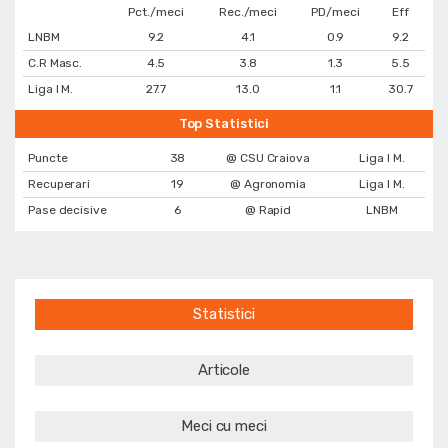
Pct./meci
Rec./meci
PD/meci
Eff
LNBM
9.2
4.1
0.9
9.2
C.R Masc.
4.5
3.8
1.3
5.5
Liga I M.
27.7
13.0
1.1
30.7
Top Statistici
Puncte
38
@ CSU Craiova
Liga I M.
Recuperari
19
@ Agronomia
Liga I M.
Pase decisive
6
@ Rapid
LNBM
Statistici
Articole
Meci cu meci