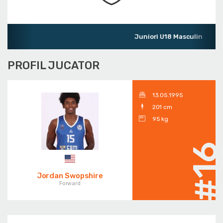
Juniori U18 Masculin
PROFIL JUCATOR
13.05.1995
201 cm
95 kg
#1
Jordan Swopshire
Forward