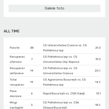
Galerie foto
ALL TIME
CS Universitatea Craiova vs. CS
Puncte
38
21.04.20
Politehnica Iași
Recuperari
CS Politehnica Iași vs. CS
7
19.05.20
ofensive
Universitatea Cluj-Napoca
Recuperari
CS Politehnica Iași vs. CS
14
20.03.20
defensive
Universitatea Craiova
Total
CS Agronomia București vs. CS
19
14.04.20
recuperari
Politehnica Iași
Pase
6
Rapid București vs. CSM Galaţi
13.11.202
decisive
Mingi
CS Politehnica Iași vs. CSA
5
18.05.20
castigate
Steaua București