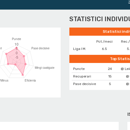
Juni
STATISTICI INDIVI
Statistici ind
Pct./meci
Rec.
Liga I M.
6.5
5
Top Statis
Puncte
24
@ Lei
Recuperari
15
@ 
Pase decisive
5
@ 
I