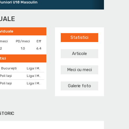
ori U18 Masculin
DUALE
ividuale
Statistici
/meci
PD/meci
Eff
.2
1.0
6.4
Articole
tici
i București
Liga I M.
Meci cu meci
Poli Iași
Liga I M.
Poli Iași
Liga I M.
Galerie foto
STORIC