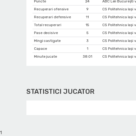
Puncte
24
ABC Leii București v
Recuperari ofensive
9
CS Politehnica Iași 
Recuperari defensive
11
CS Politehnica Iași 
Total recuperari
15
CS Politehnica Iași 
Pase decisive
5
CS Politehnica Iași
Mingi castigate
3
CS Politehnica Iași 
Capace
1
CS Politehnica Iași
Minute jucate
38:01
CS Politehnica Iași
STATISTICI JUCATOR
1