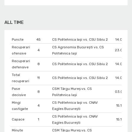
ALL TIME
Puncte
45
CS Politehnica Iași vs. CSU Sibiu 2
14.05.20
Recuperari
CS Agronomia București vs. CS
4
23.04.20
ofensive
Politehnica Iași
Recuperari
8
CS Politehnica Iași vs. CSU Sibiu 2
14.05.20
defensive
Total
11
CS Politehnica Iași vs. CSU Sibiu 2
14.05.20
recuperari
Pase
CSM Târgu Mureș vs. CS
8
03.03.20
decisive
Politehnica Iași
Mingi
CS Politehnica Iași vs. CNAV
4
15.10.202
castigate
Eagles București
CS Politehnica Iași vs. CNAV
Capace
1
15.10.202
Eagles București
Minute
CSM Târgu Mureș vs. CS