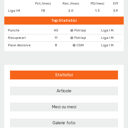
Pct./meci
Rec./meci
PD/meci
Eff
Liga I M.
7.8
2.0
1.3
5.9
Top Statistici
Puncte
45
@ Poli Iași
Liga I M.
Recuperari
11
@ Poli Iași
Liga I M.
Pase decisive
8
@ CSM
Liga I M.
Statistici
Articole
Meci cu meci
Galerie foto