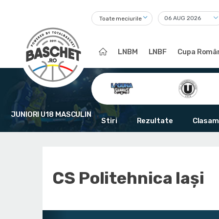
Toate meciurile
LNBM
LNBF
Cupa Român
JUNIORI U18 MASCULIN
Stiri
Rezultate
Clasam
CS Politehnica Iași