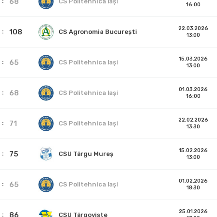
68
CS Politehnica Iași
16:00
22.03.2026
108
CS Agronomia București
13:00
15.03.2026
65
CS Politehnica Iași
13:00
01.03.2026
68
CS Politehnica Iași
16:00
22.02.2026
71
CS Politehnica Iași
13:30
15.02.2026
75
CSU Târgu Mureș
13:00
01.02.2026
65
CS Politehnica Iași
18:30
25.01.2026
86
CSU Târgoviște