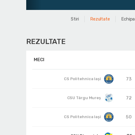
Stiri
Rezultate
Echipa
REZULTATE
MECI
73
CS Politehnica Iași
72
CSU Târgu Mureș
50
CS Politehnica Iași