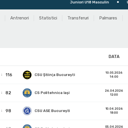
Juniori U18 Masculin
Ultimul 
Antrenori
Statistici
Transferuri
Palmares
DATA
10.05.2026
116
CSU Ştiinţa Bucureşti
14:00
26.04.2026
82
CS Politehnica Iași
12:00
10.04.2026
98
CSU ASE București
18:00
05.04.2026