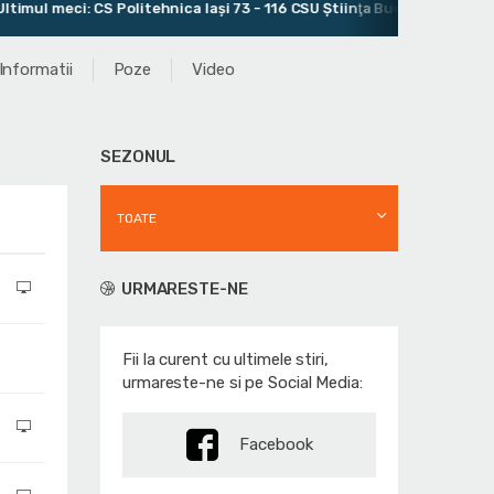
meci: CS Politehnica Iași 73 - 116 CSU Ştiinţa Bucureşti
Antr
Informatii
Poze
Video
SEZONUL
TOATE
URMARESTE-NE
Fii la curent cu ultimele stiri,
urmareste-ne si pe Social Media:
Facebook