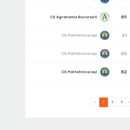
89
CS Agronomia București
61
CS Politehnica Iași
80
CS Politehnica Iași
82
CS Politehnica Iași
‹
1
2
3