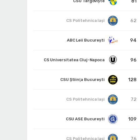
81
CSU Târgoviște
62
CS Politehnica Iași
94
ABC Leii București
96
CS Universitatea Cluj-Napoca
128
CSU Ştiinţa Bucureşti
72
CS Politehnica Iași
109
CSU ASE București
76
CS Politehnica Iași