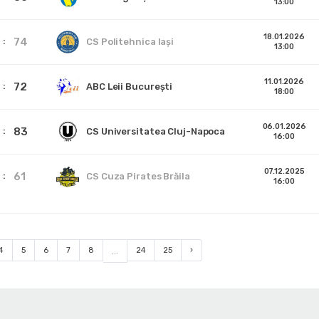
13:00
18.01.2026
74
CS Politehnica Iași
13:00
11.01.2026
72
ABC Leii București
18:00
06.01.2026
83
CS Universitatea Cluj-Napoca
16:00
07.12.2025
61
CS Cuza Pirates Brăila
16:00
4
5
6
7
8
...
24
25
›