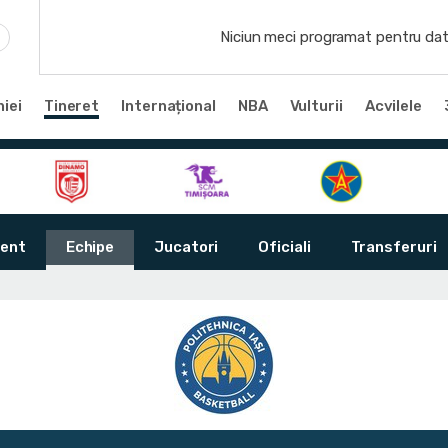
Niciun meci programat pentru dat
iei
Tineret
Internațional
NBA
Vulturii
Acvilele
ent
Echipe
Jucatori
Oficiali
Transferuri