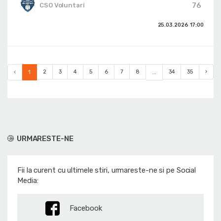
76
CSO Voluntari
25.03.2026
17:00
‹
1
2
3
4
5
6
7
8
...
34
35
›
URMARESTE-NE
Fii la curent cu ultimele stiri, urmareste-ne si pe Social
Media:
Facebook