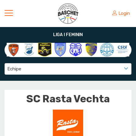
Login
LIGA I FEMININ
Echipe
SC Rasta Vechta