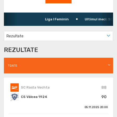
Liga I Feminin
Ultimul meci: SC Ras
Rezultate
REZULTATE
TOATE
88
SC Rasta Vechta
90
CS Vâlcea 1924
05.11.2025
20:00