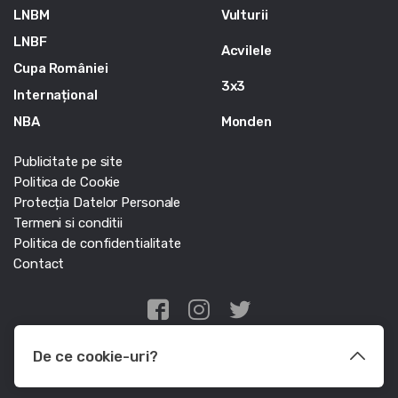
LNBM
Vulturii
LNBF
Acvilele
Cupa României
3x3
Internațional
NBA
Monden
Publicitate pe site
Politica de Cookie
Protecția Datelor Personale
Termeni si conditii
Politica de confidentialitate
Contact
Edris Digital Agency
De ce cookie-uri?
© Baschet.ro 2011 - 2026 - Toate drepturile rezervate
Le utilizam pentru a optimiza functionalitatea site-ului web, a