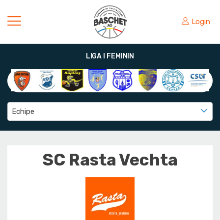
Login
LIGA I FEMININ
Echipe
SC Rasta Vechta