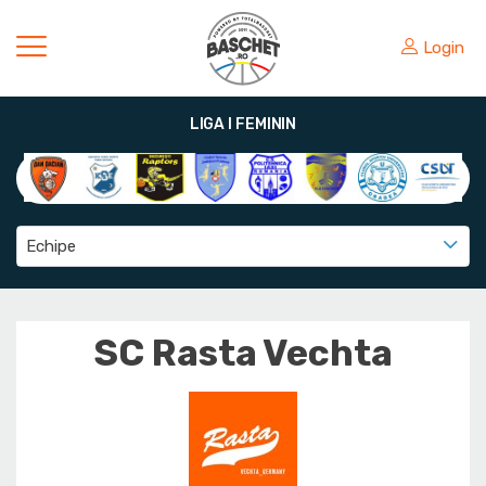
Login
LIGA I FEMININ
Echipe
SC Rasta Vechta