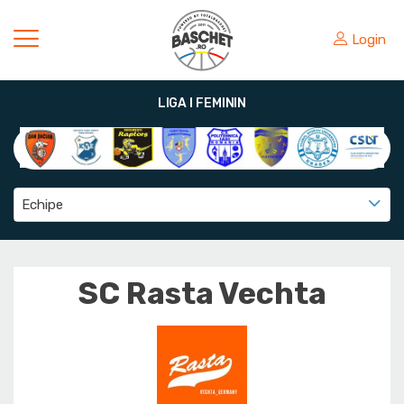
Login
LIGA I FEMININ
Echipe
SC Rasta Vechta