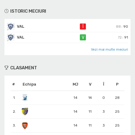
ISTORIC MECIURI
VAL
Î
88
:
90
VAL
V
72
:
91
Vezi mai multe meciuri
CLASAMENT
#
Echipa
MJ
V
Î
P
1.
14
14
0
28
2.
14
11
3
25
3.
14
11
3
25