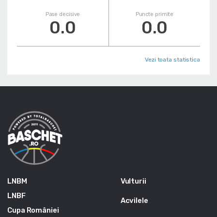
Pase decisive
Puncte primite
0.0
0.0
Vezi toata statistica
LNBM
Vulturii
LNBF
Acvilele
Cupa României