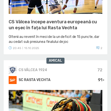
CS Vâlcea începe aventura europeană cu
un eșec în fața lui Rasta Vechta
Oltenii au revenit în meci de la un deficit de 15 puncte, dar
au cedat sub presiunea finalului de joc
20:45
15.10.2025
2
|
AMICAL
72
CS VÂLCEA 1924
91
SC RASTA VECHTA