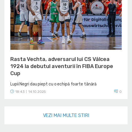
Rasta Vechta, adversarul lui CS Vâlcea
1924 la debutul aventurii în FIBA Europe
Cup
Lupii Negri dau piept cu o echipă foarte tânără
18:43
14.10.2025
0
|
VEZI MAI MULTE STIRI