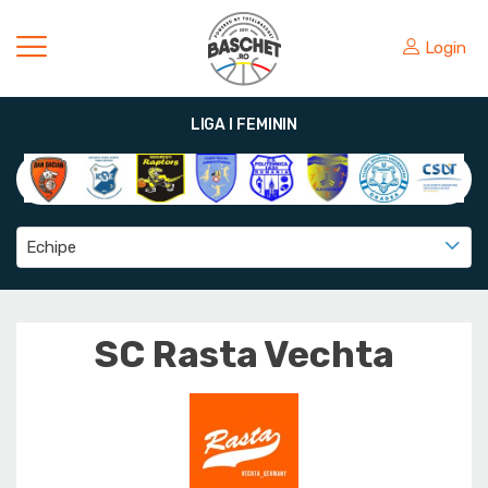
Login
LIGA I FEMININ
Echipe
SC Rasta Vechta