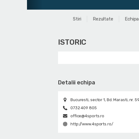
Stiri
Rezultate
Echipa
ISTORIC
Detalii echipa
Bucuresti, sector 1, Bd. Marasti, nr. 5
0732 409 805
office@4sports.ro
http://www.4sports.ro/