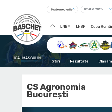
Toate meciurile
LNBM
LNBF
Cupa Român
LIGA I MASCULIN
Stiri
Rezultate
Clasam
CS Agronomia
București