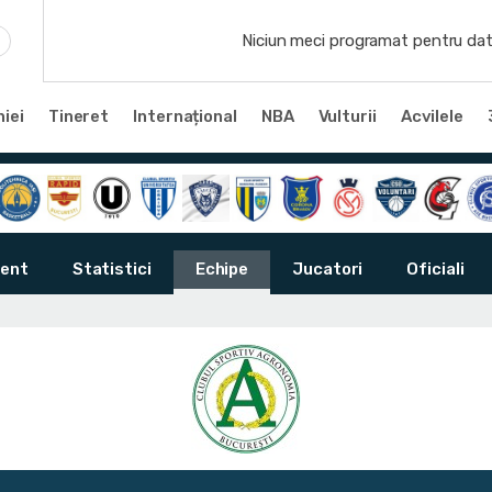
Niciun meci programat pentru dat
iei
Tineret
Internațional
NBA
Vulturii
Acvilele
ent
Statistici
Echipe
Jucatori
Oficiali