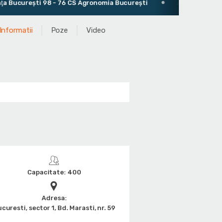
cureşti 98 - 76 CS Agronomia București
Antrenor: Milan Sok
Informatii
Poze
Video
Capacitate: 400
Adresa:
curesti, sector 1, Bd. Marasti, nr. 59