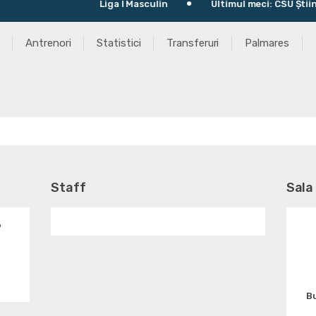
Liga I Masculin
Ultimul meci: CSU Ştiinţa Bu
Antrenori
Statistici
Transferuri
Palmares
Staff
Sala
9
Bu