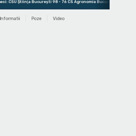
CSU Ştiinţa Bucureşti 98 - 76 CS Agronomia București
Antren
Informatii
Poze
Video