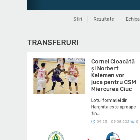
Stiri
Rezultate
Echipa
TRANSFERURI
Cornel Cioacătă
și Norbert
Kelemen vor
juca pentru CSM
Miercurea Ciuc
Lotul formației din
Harghita este aproape
fin...
09:23
09.08.2021
0
|