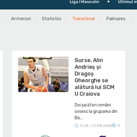
Liga I Masculin
Ultimul meci: 
Antrenori
Statistici
Transferuri
Palmares
Surse. Alin
Andrieș și
Dragoș
Gheorghe se
alătură lui SCM
U Craiova
Doi jucători români
sosesc la gruparea din
Bă...
11:38
07.08.2020
11
|