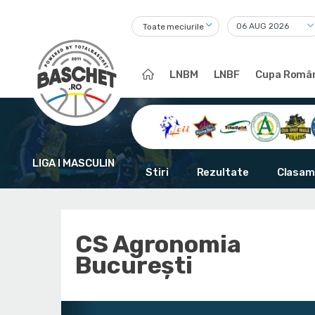
Toate meciurile
LNBM
LNBF
Cupa Român
LIGA I MASCULIN
Stiri
Rezultate
Clasam
CS Agronomia
București