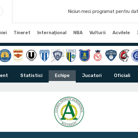
Niciun meci programat pentru dat
iei
Tineret
Internațional
NBA
Vulturii
Acvilele
ent
Statistici
Echipe
Jucatori
Oficiali