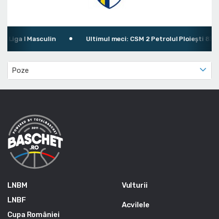
Liga I Masculin
Ultimul meci: CSM 2 Petrolul Ploiești 83 -
Poze
LNBM
Vulturii
LNBF
Acvilele
Cupa României