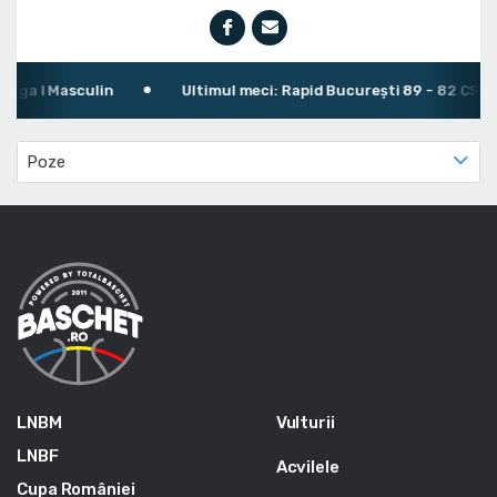
iga I Masculin
Ultimul meci: Rapid București 89 - 82 CSO Vol
Poze
LNBM
Vulturii
LNBF
Acvilele
Cupa României