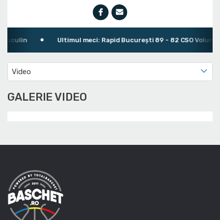
Masculin
Ultimul meci: Rapid București 89 - 82 CSO Voluntar
Video
GALERIE VIDEO