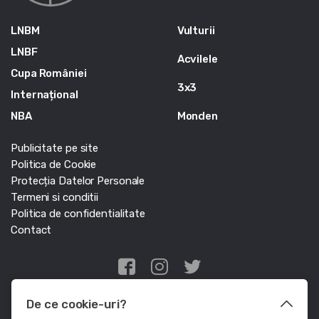
LNBM
Vulturii
LNBF
Acvilele
Cupa României
3x3
Internațional
NBA
Monden
Publicitate pe site
Politica de Cookie
Protecția Datelor Personale
Termeni si conditii
Politica de confidentialitate
Contact
Edris Digital Agency
De ce cookie-uri?
© Baschet.ro 2011 - 2026 - Toate drepturile rezervate