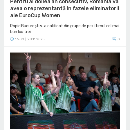
Pentru al doilea an consecutiv, România va
avea o reprezentantă în fazele eliminatorii
ale EuroCup Women
Rapid București s-a calificat din grupe de pe ultimul cel mai
bun loc trei
16:00
28.11.2025
0
|