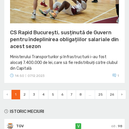
CS Rapid București, susținută de Guvern
pentru îndeplinirea obligațiilor salariale din
acest sezon
Ministerului Transporturilor și Infrastructurii i-au fost
alocați 7.400.000 de lei, care să fie redistribuiți către clubul
din Capitală
14:50
07.12.2023
1
|
‹
1
2
3
4
5
6
7
8
...
25
26
›
ISTORIC MECIURI
TGV
V
68
:
98