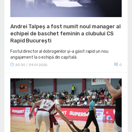
Andrei Talpeș a fost numit noul manager al
echipei de baschet feminin a clubului CS
Rapid București
Fostul director al dobrogenilor și-a găsit rapid un nou
angajament la o echipă din capitală
20:30
09.01.2025
0
|