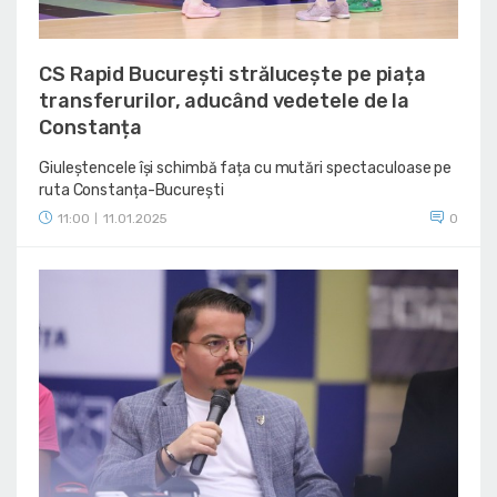
CS Rapid București strălucește pe piața
transferurilor, aducând vedetele de la
Constanța
Giuleștencele își schimbă fața cu mutări spectaculoase pe
ruta Constanța-București
11:00
11.01.2025
0
|