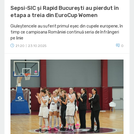
Sepsi-SIC și Rapid București au pierdut în
etapa a treia din EuroCup Women
Giuleștencele au suferit primul eșec din cupele europene, în
timp ce campioana României continuă seria de înfrângeri
pe linie
21:20
23.10.2025
0
|