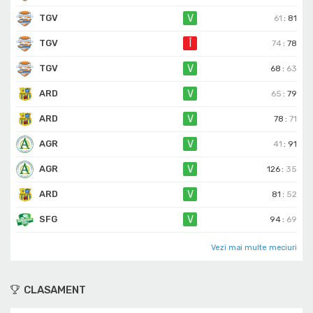
TGV
V
61
:
81
TGV
Î
74
:
78
TGV
V
68
:
63
ARD
V
65
:
79
ARD
V
78
:
71
AGR
V
41
:
91
AGR
V
126
:
35
ARD
V
81
:
52
SFG
V
94
:
69
Vezi mai multe meciuri
CLASAMENT