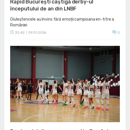
Rapid București câștigă derby-ul
începutului de an din LNBF
Giuleștencele au învins fără emoții campioana en-titre a
României
20:42
09.01.2026
0
|