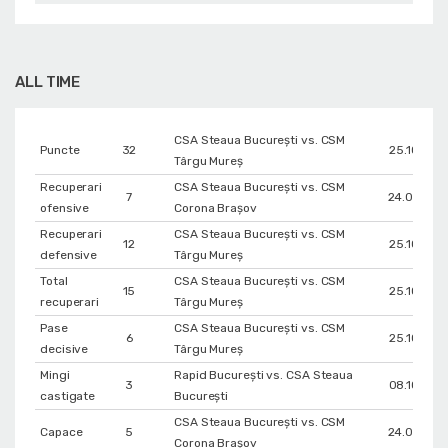
ALL TIME
CSA Steaua București vs. CSM
Puncte
32
25.10.202
Târgu Mureș
Recuperari
CSA Steaua București vs. CSM
7
24.04.202
ofensive
Corona Braşov
Recuperari
CSA Steaua București vs. CSM
12
25.10.202
defensive
Târgu Mureș
Total
CSA Steaua București vs. CSM
15
25.10.202
recuperari
Târgu Mureș
Pase
CSA Steaua București vs. CSM
6
25.10.202
decisive
Târgu Mureș
Mingi
Rapid București vs. CSA Steaua
3
08.10.202
castigate
București
CSA Steaua București vs. CSM
Capace
5
24.04.202
Corona Braşov