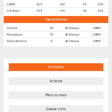
LNBM
16.3
8.2
1.9
21.8
C.R Masc.
14.4
9.4
1.8
21.8
Top Statistici
Puncte
32
@ Steaua
LNBM
Recuperari
15
@ Steaua
LNBM
Pase decisive
6
@ Steaua
LNBM
Statistici
Articole
Meci cu meci
Galerie foto