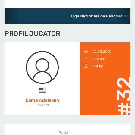
Liga Natională de Baschet Mascul
PROFIL JUCATOR
02.03.2001
203 cm
104 kg
#3
Dame Adelekun
Forward