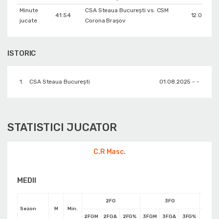
Minute
CSA Steaua București vs. CSM
41:54
12.01.202
jucate
Corona Braşov
ISTORIC
1.
CSA Steaua București
01.08.2025 - -
STATISTICI JUCATOR
C.R Masc.
MEDII
2FG
3FG
Sezon
M
Min.
2FGM
2FGA
2FG%
3FGM
3FGA
3FG%
FTM