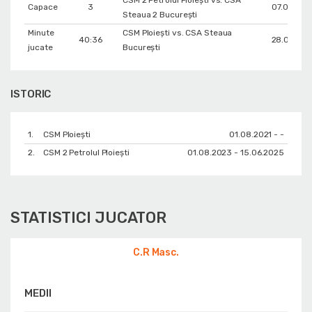
Capace
3
07.04.202
Steaua 2 București
Minute
CSM Ploiești vs. CSA Steaua
40:36
28.09.202
jucate
București
ISTORIC
1.
CSM Ploiești
01.08.2021 - -
2.
CSM 2 Petrolul Ploiești
01.08.2023 - 15.06.2025
STATISTICI JUCATOR
C.R Masc.
MEDII