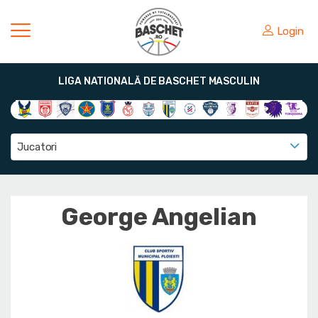
Login
LIGA NATIONALĂ DE BASCHET MASCULIN
Jucatori
George Angelian