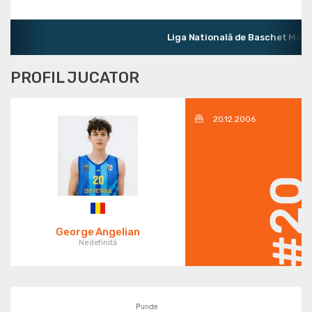
Liga Natională de Baschet Mascu
PROFIL JUCATOR
20.12.2006
#2
George Angelian
Nedefinită