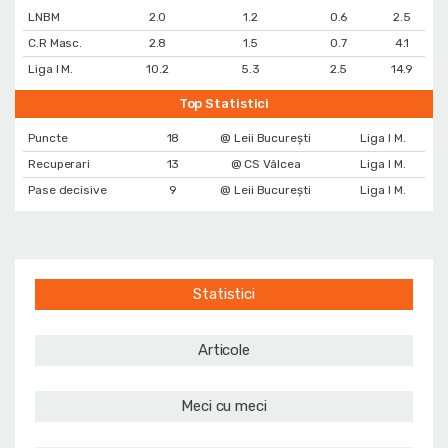
LNBM
2.0
1.2
0.6
2.5
C.R Masc.
2.8
1.5
0.7
4.1
Liga I M.
10.2
5.3
2.5
14.9
Top Statistici
Puncte
18
@ Leii București
Liga I M.
Recuperari
13
@ CS Vâlcea
Liga I M.
Pase decisive
9
@ Leii București
Liga I M.
Statistici
Articole
Meci cu meci