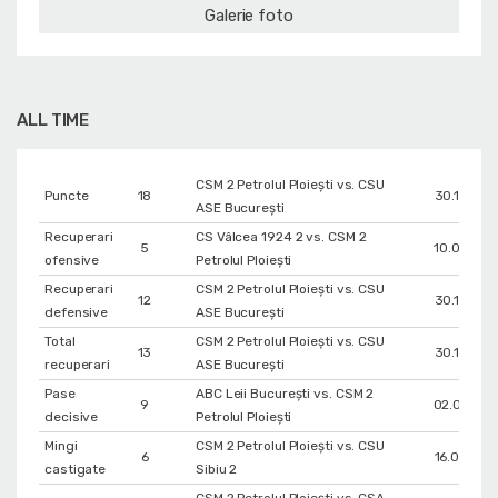
Galerie foto
ALL TIME
CSM 2 Petrolul Ploiești vs. CSU
Puncte
18
30.10.202
ASE București
Recuperari
CS Vâlcea 1924 2 vs. CSM 2
5
10.03.202
ofensive
Petrolul Ploiești
Recuperari
CSM 2 Petrolul Ploiești vs. CSU
12
30.10.202
defensive
ASE București
Total
CSM 2 Petrolul Ploiești vs. CSU
13
30.10.202
recuperari
ASE București
Pase
ABC Leii București vs. CSM 2
9
02.02.202
decisive
Petrolul Ploiești
Mingi
CSM 2 Petrolul Ploiești vs. CSU
6
16.03.202
castigate
Sibiu 2
CSM 2 Petrolul Ploiești vs. CSA