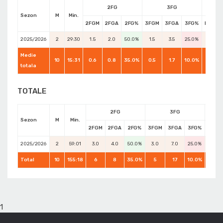
2FG
3FG
Sezon
M
Min.
2FGM
2FGA
2FG%
3FGM
3FGA
3FG%
FTM
2025/2026
2
29:30
1.5
2.0
50.0%
1.5
3.5
25.0%
1.0
Medie
10
15:31
0.6
0.8
35.0%
0.5
1.7
10.0%
0.6
totala
TOTALE
2FG
3FG
Sezon
M
Min.
2FGM
2FGA
2FG%
3FGM
3FGA
3FG%
FTM
2025/2026
2
59:01
3.0
4.0
50.0%
3.0
7.0
25.0%
2.0
Total
10
155:18
6
8
35.0%
5
17
10.0%
6
1