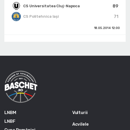
89
CS Universitatea Cluj-Napoca
71
CS Politehnica Iași
18.05.2014
12:00
LNBM
Vulturii
LNBF
Acvilele