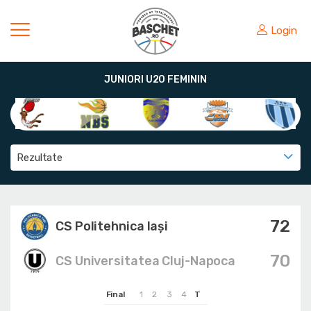
Login
JUNIORI U20 FEMININ
Rezultate
72
CS Politehnica Iași
70
CS Universitatea Cluj-Napoca
Final
1
2
3
4
T