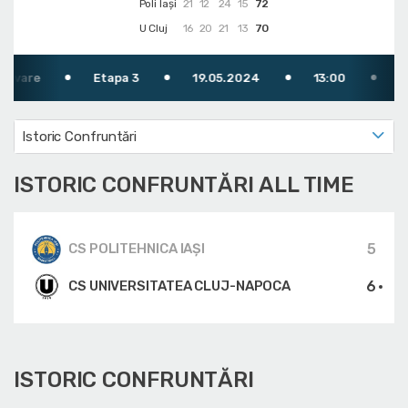
Poli Iași
21
12
24
15
72
U Cluj
16
20
21
13
70
re
Etapa 3
19.05.2024
13:00
TV: FR
Istoric Confruntări
ISTORIC CONFRUNTĂRI ALL TIME
5
CS POLITEHNICA IAȘI
6
CS UNIVERSITATEA CLUJ-NAPOCA
ISTORIC CONFRUNTĂRI