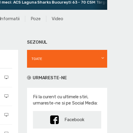
 ACS Laguna Sharks București 63 - 70 CSM Târgu Jiu
Antren
Informatii
Poze
Video
SEZONUL
TOATE
URMARESTE-NE
Fii la curent cu ultimele stiri,
urmareste-ne si pe Social Media:
Facebook