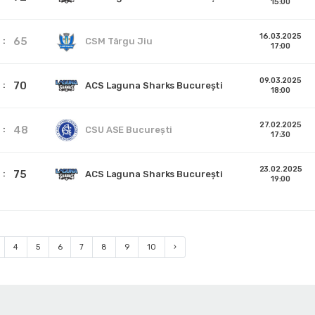
15:00
16.03.2025
65
CSM Târgu Jiu
17:00
09.03.2025
70
ACS Laguna Sharks București
18:00
27.02.2025
48
CSU ASE București
17:30
23.02.2025
75
ACS Laguna Sharks București
19:00
4
5
6
7
8
9
10
›