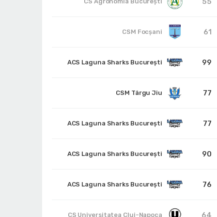
55
CS Agronomia București
61
CSM Focșani
99
ACS Laguna Sharks București
77
CSM Târgu Jiu
77
ACS Laguna Sharks București
90
ACS Laguna Sharks București
76
ACS Laguna Sharks București
64
CS Universitatea Cluj-Napoca