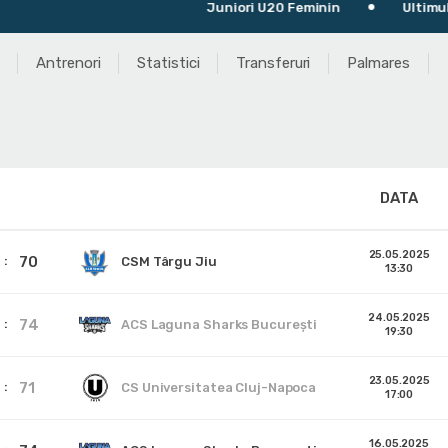
Juniori U20 Feminin
Ultimul meci:
Antrenori
Statistici
Transferuri
Palmares
DATA
25.05.2025
70
CSM Târgu Jiu
13:30
24.05.2025
74
ACS Laguna Sharks București
19:30
23.05.2025
71
CS Universitatea Cluj-Napoca
17:00
16.05.2025