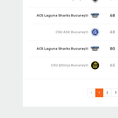
68
ACS Laguna Sharks București
48
CSU ASE București
80
ACS Laguna Sharks București
65
CSU Ştiinţa Bucureşti
‹
1
2
3