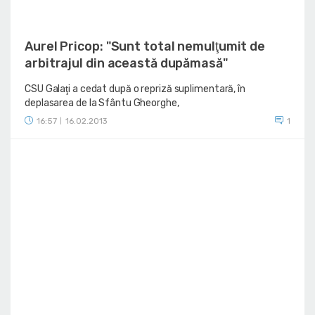
Aurel Pricop: "Sunt total nemulţumit de
arbitrajul din această dupămasă"
CSU Galaţi a cedat după o repriză suplimentară, în
deplasarea de la Sfântu Gheorghe,
16:57
16.02.2013
1
|