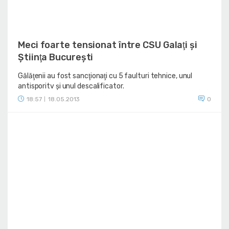
Meci foarte tensionat între CSU Galaţi şi
Ştiinţa Bucureşti
Gălăţenii au fost sancţionaţi cu 5 faulturi tehnice, unul
antisporitv şi unul descalificator.
18:57
18.05.2013
0
|