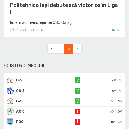
Politehnica Iaşi debutează victorios în Liga
I
Ieşenii au învins lejer pe CSU Galaţi.
13:23
03.11.2012
3
|
‹
1
2
›
ISTORIC MECIURI
IAS
V
99
:
75
CSU
V
89
:
81
IAS
V
90
:
92
AGR
Î
63
:
104
FOC
Î
101
:
69