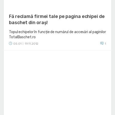
Fă reclamă firmei tale pe pagina echipei de
baschet din oraș!
Topul echipelor în funcție de numărul de accesări al paginilor
TotalBaschet.ro
05:01
19.11.2012
1
|