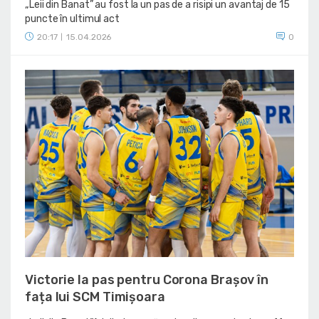
„Leii din Banat” au fost la un pas de a risipi un avantaj de 15
puncte în ultimul act
20:17
15.04.2026
0
|
Victorie la pas pentru Corona Brașov în
fața lui SCM Timișoara