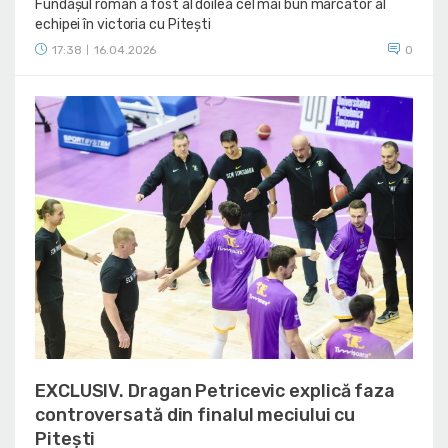
Fundașul român a fost al doilea cel mai bun marcator al
echipei în victoria cu Pitești
17:38
16.04.2026
0
|
EXCLUSIV. Dragan Petricevic explică faza
controversată din finalul meciului cu
Pitești