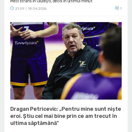
Meci strâns în Giulești, decis în ultimul minut
21:59
18.04.2026
1
|
Dragan Petricevic: „Pentru mine sunt niște
eroi. Știu cel mai bine prin ce am trecut în
ultima săptămână”