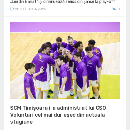
„Leii din Banat” își diminuează serios din șanse la play-off
20:27
07.04.2026
0
|
SCM Timișoara i-a administrat lui CSO
Voluntari cel mai dur eșec din actuala
stagiune