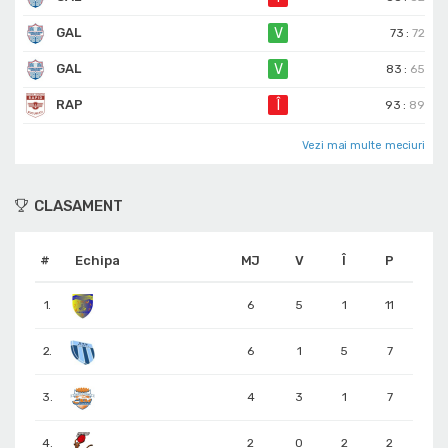
GAL
V
73
:
72
GAL
V
83
:
65
RAP
Î
93
:
89
Vezi mai multe meciuri
CLASAMENT
#
Echipa
MJ
V
Î
P
1.
6
5
1
11
2.
6
1
5
7
3.
4
3
1
7
4.
2
0
2
2