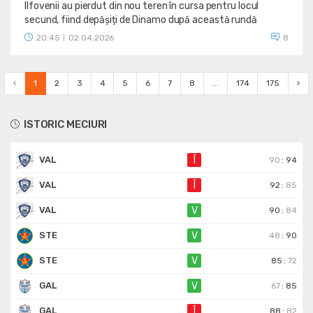
Ilfovenii au pierdut din nou teren în cursa pentru locul
secund, fiind depășiți de Dinamo după această rundă
20:45
02.04.2026
8
|
‹
1
2
3
4
5
6
7
8
...
174
175
›
ISTORIC MECIURI
VAL
Î
90
:
94
VAL
Î
92
:
85
VAL
V
90
:
84
STE
V
48
:
90
STE
V
85
:
72
GAL
V
67
:
85
GAL
Î
88
:
82