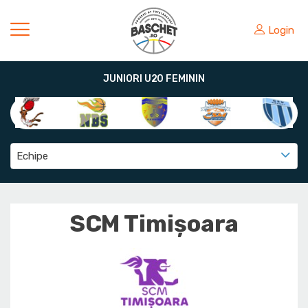
Login
JUNIORI U20 FEMININ
Echipe
SCM Timișoara