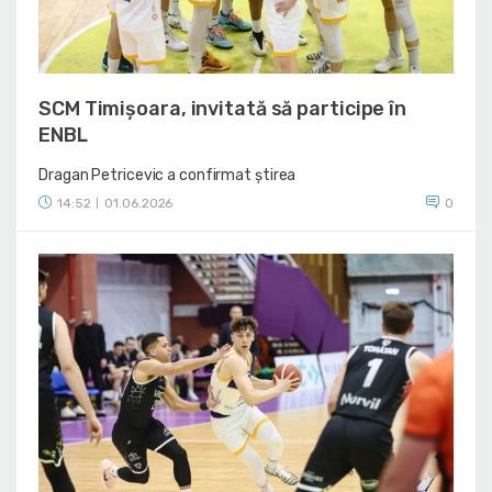
SCM Timișoara, invitată să participe în
ENBL
Dragan Petricevic a confirmat știrea
14:52
01.06.2026
0
|