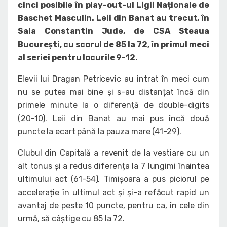
cinci posibile în play-out-ul Ligii Naționale de
Baschet Masculin. Leii din Banat au trecut, în
Sala Constantin Jude, de CSA Steaua
București, cu scorul de 85 la 72, în primul meci
al seriei pentru locurile 9-12.
Elevii lui Dragan Petricevic au intrat în meci cum
nu se putea mai bine și s-au distanțat încă din
primele minute la o diferență de double-digits
(20-10). Leii din Banat au mai pus încă două
puncte la ecart până la pauza mare (41-29).
Clubul din Capitală a revenit de la vestiare cu un
alt tonus și a redus diferența la 7 lungimi înaintea
ultimului act (61-54). Timișoara a pus piciorul pe
accelerație în ultimul act și și-a refăcut rapid un
avantaj de peste 10 puncte, pentru ca, în cele din
urmă, să câștige cu 85 la 72.