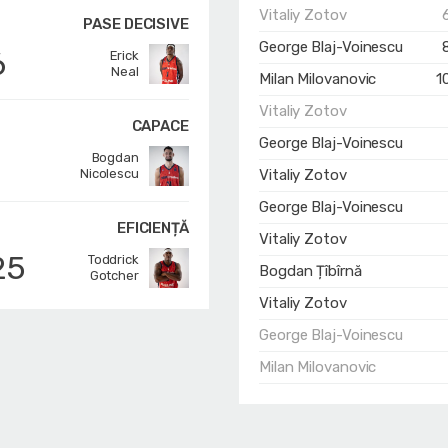
Vitaliy Zotov
PASE DECISIVE
George Blaj-Voinescu
6
Erick
Neal
Milan Milovanovic
1
Vitaliy Zotov
CAPACE
George Blaj-Voinescu
1
Bogdan
Nicolescu
Vitaliy Zotov
George Blaj-Voinescu
EFICIENȚĂ
Vitaliy Zotov
25
Toddrick
Bogdan Țîbîrnă
Gotcher
Vitaliy Zotov
George Blaj-Voinescu
Milan Milovanovic