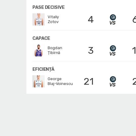
PASE DECISIVE
4
Vitaliy
Zotov
CAPACE
3
Bogdan
Țîbîrnă
EFICIENȚĂ
21
George
Blaj-Voinescu