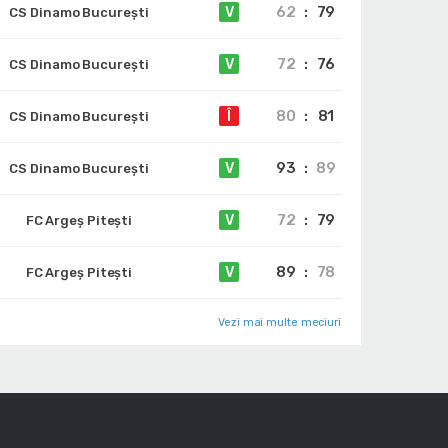
62
:
79
V
CS Dinamo Bucureşti
72
:
76
V
CS Dinamo Bucureşti
80
:
81
Î
CS Dinamo Bucureşti
93
:
89
V
CS Dinamo Bucureşti
72
:
79
V
FC Argeș Pitești
89
:
78
V
FC Argeș Pitești
Vezi mai multe meciuri