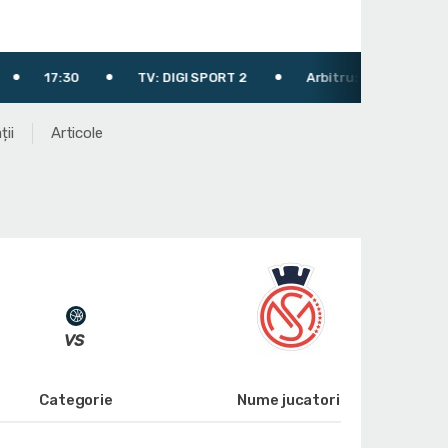
0
TV: DIGI SPORT 2
Arbitru: Grigoraş Laurenţiu
ții
Articole
Categorie
Nume jucatori