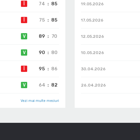
74
:
85
Î
19.05.2026
75
:
85
Î
17.05.2026
89
:
70
V
12.05.2026
90
:
80
V
10.05.2026
95
:
86
Î
30.04.2026
64
:
82
V
26.04.2026
Vezi mai multe meciuri