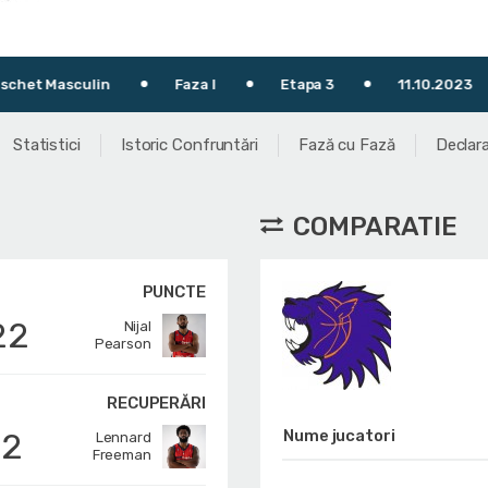
ulin
Faza I
Etapa 3
11.10.2023
17:3
Statistici
Istoric Confruntări
Fază cu Fază
Declara
COMPARATIE
PUNCTE
22
Nijal
Pearson
RECUPERĂRI
12
Nume jucatori
Lennard
Freeman