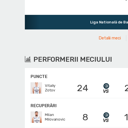
Liga Natională de Baschet Masc
Detalii meci
PERFORMERII MECIULUI
PUNCTE
24
Vitaliy
Zotov
RECUPERĂRI
8
Milan
Milovanovic