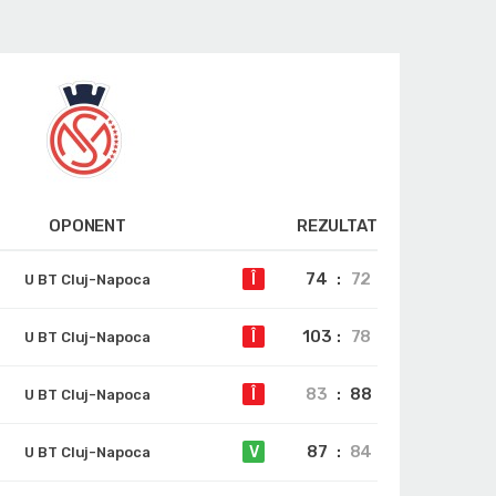
OPONENT
REZULTAT
74
:
72
Î
U BT Cluj-Napoca
103
:
78
Î
U BT Cluj-Napoca
83
:
88
Î
U BT Cluj-Napoca
87
:
84
V
U BT Cluj-Napoca