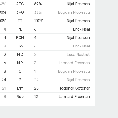
62%
2FG
69%
Nijal Pearson
80%
3FG
33%
Bogdan Nicolescu
00%
FT
100%
Nijal Pearson
4
PD
6
Erick Neal
4
FCM
4
Nijal Pearson
9
FRV
6
Erick Neal
2
MC
2
Luca Năstruț
6
MP
3
Lennard Freeman
3
C
1
Bogdan Nicolescu
24
P
22
Nijal Pearson
21
Eff
25
Toddrick Gotcher
8
Rec
12
Lennard Freeman