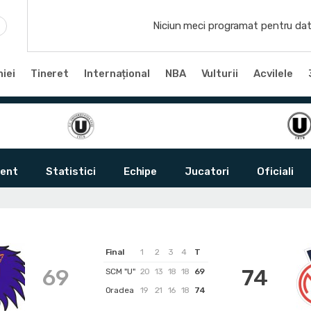
Niciun meci programat pentru dat
iei
Tineret
Internațional
NBA
Vulturii
Acvilele
ent
Statistici
Echipe
Jucatori
Oficiali
Final
1
2
3
4
T
69
74
SCM "U"
20
13
18
18
69
Oradea
19
21
16
18
74