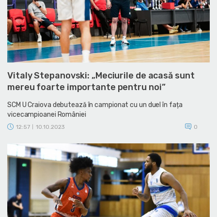
Vitaly Stepanovski: „Meciurile de acasă sunt
mereu foarte importante pentru noi”
SCM U Craiova debutează în campionat cu un duel în fața
vicecampioanei României
12:57
10.10.2023
0
|