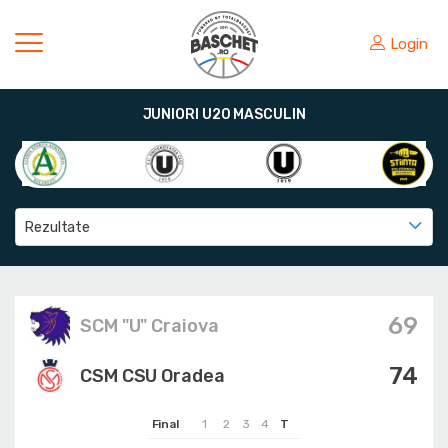
Login
JUNIORI U20 MASCULIN
Rezultate
69
SCM "U" Craiova
74
CSM CSU Oradea
Final
1
2
3
4
T