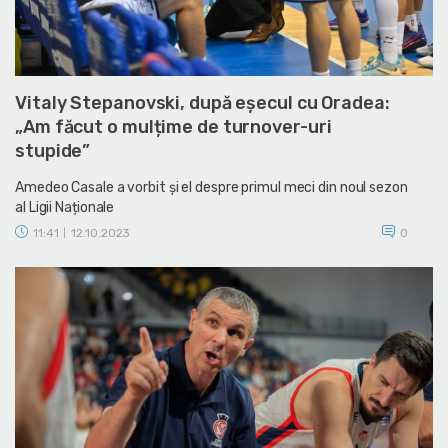
Vitaly Stepanovski, după eșecul cu Oradea:
„Am făcut o mulțime de turnover-uri
stupide”
Amedeo Casale a vorbit și el despre primul meci din noul sezon
al Ligii Naționale
11:41
12.10.2023
0
|