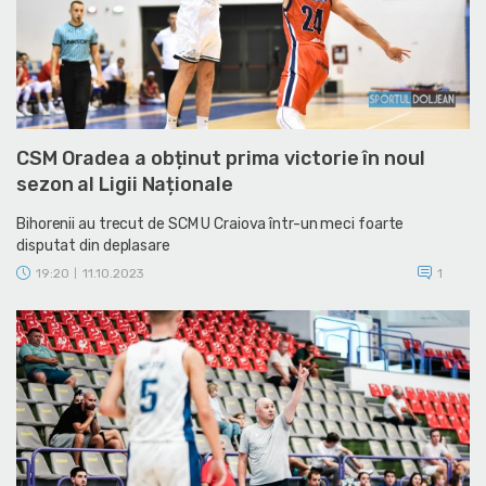
CSM Oradea a obținut prima victorie în noul
sezon al Ligii Naționale
Bihorenii au trecut de SCM U Craiova într-un meci foarte
disputat din deplasare
19:20
11.10.2023
1
|