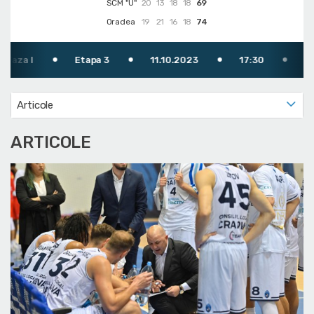
SCM "U"
20
13
18
18
69
Oradea
19
21
16
18
74
Etapa 3
11.10.2023
17:30
TV: DIGI SPOR
Articole
ARTICOLE