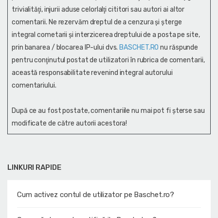
trivialităţi, injurii aduse celorlalţi cititori sau autori ai altor
comentarii. Ne rezervăm dreptul de a cenzura și şterge
integral cometarii și interzicerea dreptului de a posta pe site,
prin banarea / blocarea IP-ului dvs.
BASCHET.RO
nu răspunde
pentru conţinutul postat de utilizatori în rubrica de comentarii,
această responsabilitate revenind integral autorului
comentariului.
După ce au fost postate, comentariile nu mai pot fi șterse sau
modificate de către autorii acestora!
LINKURI RAPIDE
Cum activez contul de utilizator pe Baschet.ro?