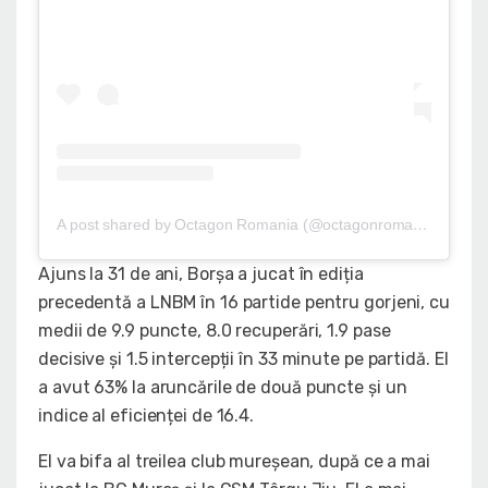
A post shared by Octagon Romania (@octagonromania)
Ajuns la 31 de ani, Borșa a jucat în ediția
precedentă a LNBM în 16 partide pentru gorjeni, cu
medii de 9.9 puncte, 8.0 recuperări, 1.9 pase
decisive și 1.5 intercepții în 33 minute pe partidă. El
a avut 63% la aruncările de două puncte și un
indice al eficienței de 16.4.
El va bifa al treilea club mureșean, după ce a mai