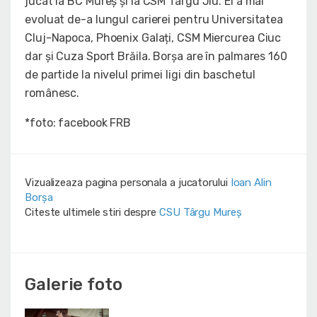
jucat la BC Mureș și la CSM Târgu Jiu. El a mai
evoluat de-a lungul carierei pentru Universitatea
Cluj-Napoca, Phoenix Galați, CSM Miercurea Ciuc
dar și Cuza Sport Brăila. Borșa are în palmares 160
de partide la nivelul primei ligi din baschetul
românesc.
*foto: facebook FRB
Vizualizeaza pagina personala a jucatorului
Ioan Alin
Borșa
Citeste ultimele stiri despre
CSU Târgu Mureș
Galerie foto