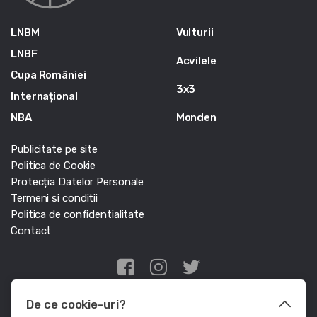
LNBM
Vulturii
LNBF
Acvilele
Cupa României
3x3
Internațional
NBA
Monden
Publicitate pe site
Politica de Cookie
Protecția Datelor Personale
Termeni si conditii
Politica de confidentialitate
Contact
Edris Digital Agency
De ce cookie-uri?
© Baschet.ro 2011 - 2026 - Toate drepturile rezervate