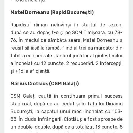
Matei Dorneanu (Rapid București)
Rapidiștii rămân neînvinși în startul de sezon,
după ce au depășit-o și pe SCM Timișoara, cu 78-
76. În meciul de sâmbătă seara, Matei Dorneanu a
reușit să iasă la rampă, fiind al treilea marcator din
tabăra echipei sale. Tânărul jucător al giuleștenilor
a încheiat cu 12 puncte, 2 recuperări, 2 intercepții
și +16 la eficiență.
Marius Ciotlăuș (CSM Galați)
CSM Galați caută în continuare primul success
stagional, după ce au cedat și în fața lui Dinamo
București, la capătul unui meci încheiat cu 103-
88. În ciuda înfrângerii, Ciotlăuș a fost aproape de
un double-double, după ce a totalizat 13 puncte, 8