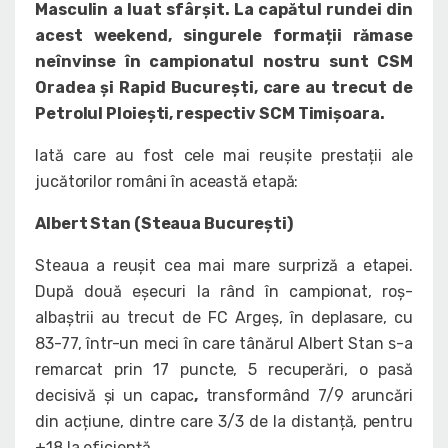
Masculin a luat sfârșit. La capătul rundei din
acest weekend, singurele formații rămase
neînvinse în campionatul nostru sunt CSM
Oradea și Rapid București, care au trecut de
Petrolul Ploiești, respectiv SCM Timișoara.
Iată care au fost cele mai reușite prestații ale
jucătorilor români în această etapă:
Albert Stan (Steaua București)
Steaua a reușit cea mai mare surpriză a etapei.
După două eșecuri la rând în campionat, roș-
albaștrii au trecut de FC Argeș, în deplasare, cu
83-77, într-un meci în care tânărul Albert Stan s-a
remarcat prin 17 puncte, 5 recuperări, o pasă
decisivă și un capac
,
transformând 7/9 aruncări
din acțiune, dintre care 3/3 de la distanță, pentru
+18 la eficiență.