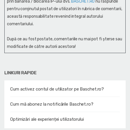
prin banarea / blocarea IP-ului dvs.
BASCHET.RO
nu răspunde
pentru conţinutul postat de utilizatori în rubrica de comentarii,
această responsabilitate revenind integral autorului
comentariului.
După ce au fost postate, comentariile nu mai pot fi șterse sau
modificate de către autorii acestora!
LINKURI RAPIDE
Cum activez contul de utilizator pe Baschet.ro?
Cum mă abonez la notificările Baschet.ro?
Optimizări ale experienței utilizatorului