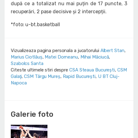
după ce a totalizat nu mai puțin de 17 puncte, 3
recuperări, 2 pase decisive și 2 intercepții.
*foto: u-bt.basketball
Vizualizeaza pagina personala a jucatorului
Albert Stan
,
Marius Ciotlăuș
,
Matei Dorneanu
,
Mihai Măciucă
,
Szabolcs Santa
Citeste ultimele stiri despre
CSA Steaua București
,
CSM
Galaţi
,
CSM Târgu Mureș
,
Rapid București
,
U BT Cluj-
Napoca
Galerie foto