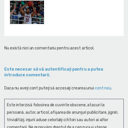
Nu există nici un comentariu pentru acest articol.
Este necesar să vă autentificaţi pentru a putea
introduce comentarii.
Daca nu aveţi cont puteţi să accesaţi crearea unui
cont nou
.
Este interzisă folosirea de cuvinte obscene, atacuri la
persoană, autor, articol, afişarea de anunţuri publicitare, jigniri,
trivialităţi, injurii aduse celorlalţi cititori sau autori ai altor
comentarii. Ne rezervăm dreptul de a cenzura și şterge