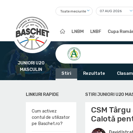
Toate meciurile
LNBM
LNBF
Cupa Român
JUNIORI U20
MASCULIN
Stiri
Rezultate
Clasam
LINKURI RAPIDE
STIRI JUNIORI U20 MA
CSM Târgu 
Cum activez
Calotă pen
contul de utilizator
pe Baschet.ro?
David Istra