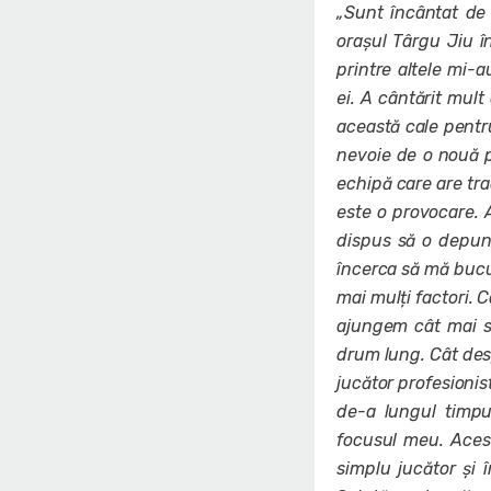
„Sunt încântat de
orașul Târgu Jiu î
printre altele mi-a
ei. A cântărit mul
această cale pentru
nevoie de o nouă 
echipă care are tra
este o provocare. 
dispus să o depun.
încerca să mă bucu
mai mulți factori. 
ajungem cât mai s
drum lung. Cât desp
jucător profesionis
de-a lungul timpul
focusul meu. Aces
simplu jucător și 