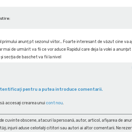
stire:
 primului anunț pt sezonul viitor... Foarte interesant de văzut cine va 
r mai de urmărit va fii ce vor aduce Rapidul care deja la volei a anunța
și secția de baschet va fii la nivel
tentificaţi pentru a putea introduce comentarii.
 să accesaţi crearea unui
cont nou
.
 de cuvinte obscene, atacuri la persoană, autor, articol, afişarea de anun
alităţi, injurii aduse celorlalţi cititori sau autori ai altor comentarii. Ne rez