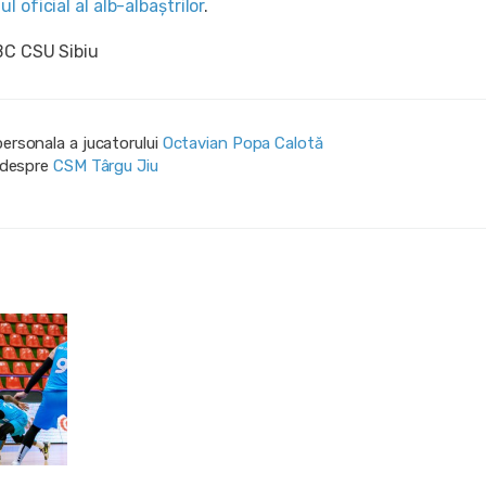
ul oficial al alb-albaștrilor
.
BC CSU Sibiu
personala a jucatorului
Octavian Popa Calotă
i despre
CSM Târgu Jiu