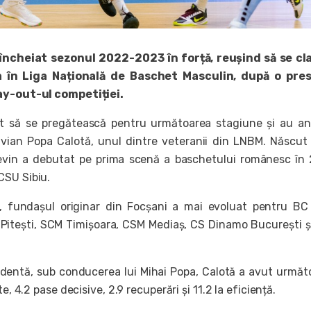
încheiat sezonul 2022-2023 în forță, reușind să se cl
a în Liga Națională de Baschet Masculin, după o pres
ay-out-ul competiției.
ut să se pregătească pentru următoarea stagiune și au a
avian Popa Calotă, unul dintre veteranii din LNBM. Născut
evin a debutat pe prima scenă a baschetului românesc în
CSU Sibiu.
r, fundașul originar din Focșani a mai evoluat pentru BC
Pitești, SCM Timișoara, CSM Mediaș, CS Dinamo București 
dentă, sub conducerea lui Mihai Popa, Calotă a avut următ
te, 4.2 pase decisive, 2.9 recuperări și 11.2 la eficiență.