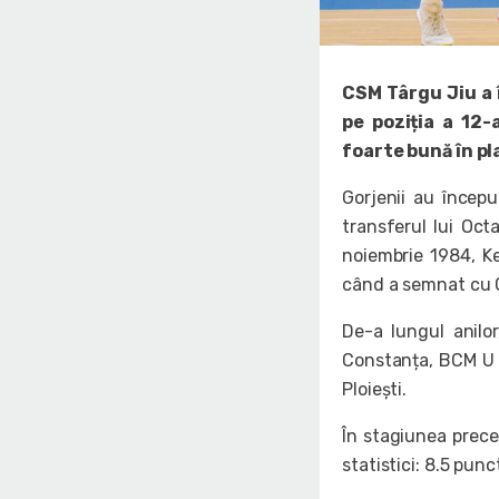
CSM Târgu Jiu a 
pe poziția a 12-
foarte bună în pl
Gorjenii au încep
transferul lui Oct
noiembrie 1984, K
când a semnat cu 
De-a lungul anilo
Constanța, BCM U 
Ploiești.
În stagiunea prece
statistici: 8.5 punc