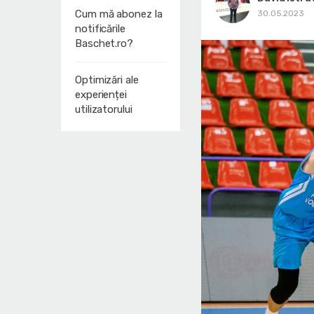
Cum mă abonez la
30.05.2023
notificările
Baschet.ro?
Optimizări ale
experienței
utilizatorului