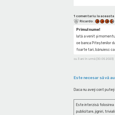
1 comentariu la aceasta 
Ricardo
:
Primul nume!
Iată a venit și momentul
oe banca Piteștenilor da
foarte tari, bănuiesc ca 
cu 3 ani în urmă (30.05.2023)
Este necesar să vă au
Daca nu aveţi cont puteţi
Este interzisă folosirea
publicitare, jigniri, trivi