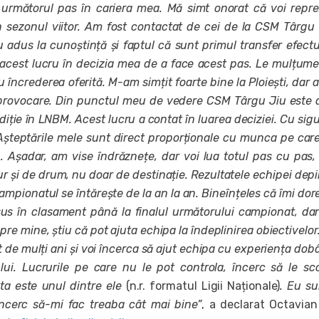
 următorul pas în cariera mea. Mă simt onorat că voi repr
n sezonul viitor. Am fost contactat de cei de la CSM Târgu 
u adus la cunoștință și faptul că sunt primul transfer efect
t acest lucru în decizia mea de a face acest pas. Le mulțum
 încrederea oferită. M-am simțit foarte bine la Ploiești, dar
provocare. Din punctul meu de vedere CSM Târgu Jiu este 
diție în LNBM. Acest lucru a contat în luarea deciziei. Cu sig
Așteptările mele sunt direct proporționale cu munca pe car
 Așadar, am vise îndrăznețe, dar voi lua totul pas cu pas, 
r și de drum, nu doar de destinație. Rezultatele echipei dep
Campionatul se întărește de la an la an. Bineînțeles că îmi dor
us în clasament până la finalul următorului campionat, da
re mine, știu că pot ajuta echipa la îndeplinirea obiectivelor
t de mulți ani și voi încerca să ajut echipa cu experiența dob
ui. Lucrurile pe care nu le pot controla, încerc să le sc
ta este unul dintre ele
(n.r. formatul Ligii Naționale)
. Eu s
încerc să-mi fac treaba cât mai bine”
, a declarat Octavia