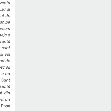
ezenta
Jiu și
uat de
esc pe
 aveam
deja o
uranță
e sunt
și voi
ind de
esc să
r e un
. Sunt
ândită
ot din
unt un
n Popa