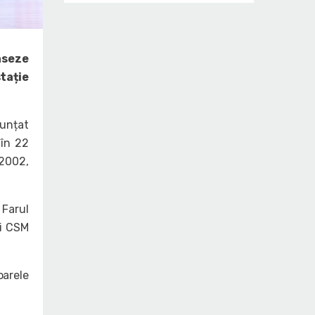
aseze
tație
nunțat
 în 22
 2002,
 Farul
și CSM
oarele