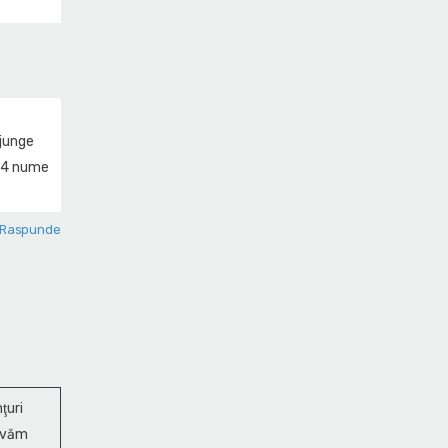
ajunge
t 4 nume
Raspunde
ţuri
ervăm