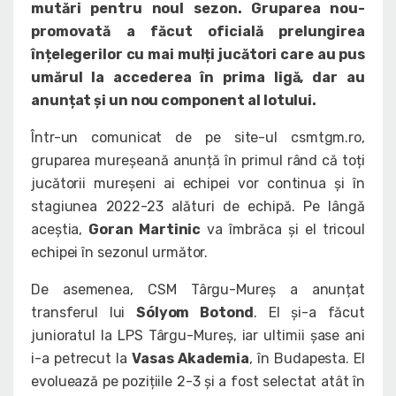
mutări pentru noul sezon. Gruparea nou-
promovată a făcut oficială prelungirea
înțelegerilor cu mai mulți jucători care au pus
umărul la accederea în prima ligă, dar au
anunțat și un nou component al lotului.
Într-un comunicat de pe site-ul csmtgm.ro,
gruparea mureșeană anunță în primul rând că toți
jucătorii mureșeni ai echipei vor continua și în
stagiunea 2022-23 alături de echipă. Pe lângă
aceștia,
Goran Martinic
va îmbrăca și el tricoul
echipei în sezonul următor.
De asemenea, CSM Târgu-Mureș a anunțat
transferul lui
Sólyom Botond
. El și-a făcut
junioratul la LPS Târgu-Mureș, iar ultimii șase ani
i-a petrecut la
Vasas Akademia
, în Budapesta. El
evoluează pe pozițiile 2-3 și a fost selectat atât în