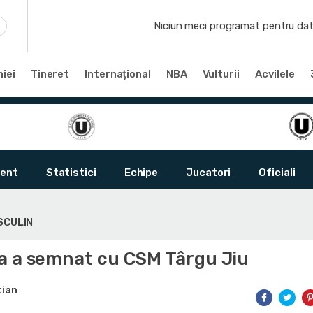
Niciun meci programat pentru dat
iei
Tineret
Internațional
NBA
Vulturii
Acvilele
ent
Statistici
Echipe
Jucatori
Oficiali
SCULIN
a a semnat cu CSM Târgu Jiu
tian