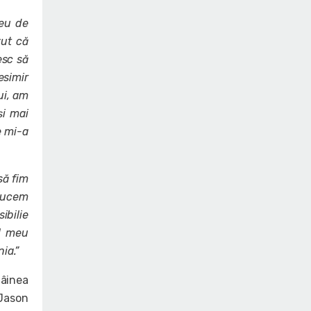
meu de
zut că
esc să
esimir
ui, am
și mai
e mi-a
să fim
aducem
ibilie
ul meu
ia.”
Mâinea
 Jason