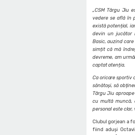
„CSM Târgu Jiu es
vedere se află în 
există potențial, i
devin un jucător 
Basic, auzind care 
simțit că mă îndr
devreme, am urmărit
captat atenția.
Ca oricare sportiv 
sănătoși, să obține
Târgu Jiu aproape d
cu multă muncă, d
personal este clar,
Clubul gorjean a fo
fiind aduși Octav