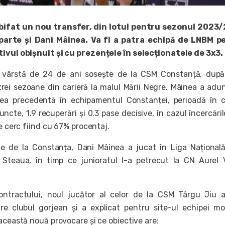
bifat un nou transfer, din lotul pentru sezonul 2023
arte și Dani Mâinea. Va fi a patra echipă de LNBM p
tivul obișnuit și cu prezențele în selecționatele de 3x3.
n vârstă de 24 de ani sosește de la CSM Constanță, dup
trei sezoane din carieră la malul Mării Negre. Mâinea a adu
nea precedentă în echipamentul Constanței, perioadă în 
uncte, 1.9 recuperări și 0.3 pase decisive, în cazul încercăril
de cerc fiind cu 67% procentaj.
e de la Constanța, Dani Mâinea a jucat în Liga Națională
 Steaua, în timp ce junioratul l-a petrecut la CN Aurel 
tractului, noul jucător al celor de la CSM Târgu Jiu a
re clubul gorjean și a explicat pentru site-ul echipei mo
această nouă provocare și ce obiective are: