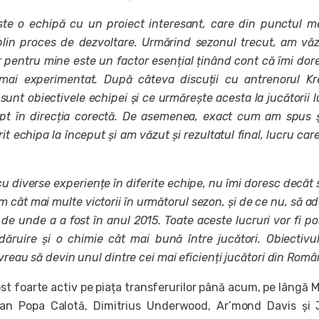
te o echipă cu un proiect interesant, care din punctul 
plin proces de dezvoltare. Urmărind sezonul trecut, am vă
ar pentru mine este un factor esențial ținând cont că îmi dor
mai experimentat. După câteva discuții cu antrenorul Kr
sunt obiectivele echipei și ce urmărește acesta la jucătorii l
ept în direcția corectă. De asemenea, exact cum am spus 
 echipa la început și am văzut și rezultatul final, lucru car
cu diverse experiențe în diferite echipe, nu îmi doresc decât 
m cât mai multe victorii în următorul sezon, și de ce nu, să 
e unde a a fost în anul 2015. Toate aceste lucruri vor fi pos
ăruire și o chimie cât mai bună între jucători. Obiectiv
 vreau să devin unul dintre cei mai eficienți jucători din Român
st foarte activ pe piața transferurilor până acum, pe lângă 
ian Popa Calotă, Dimitrius Underwood, Ar’mond Davis și