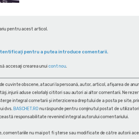
riu pentru acest articol.
tentificaţi pentru a putea introduce comentarii.
 să accesaţi crearea unui
cont nou
.
 de cuvinte obscene, atacuri la persoană, autor, articol, afişarea de anun
alităţi, injurii aduse celorlalţi cititori sau autori ai altor comentarii. Ne rez
terge integral cometarii și interzicerea dreptului de a posta pe site, pri
ui dvs.
BASCHET.RO
nu răspunde pentru conţinutul postat de utilizatori
ceastă responsabilitate revenind integral autorului comentariului.
, comentariile nu mai pot fi șterse sau modificate de către autorii ace