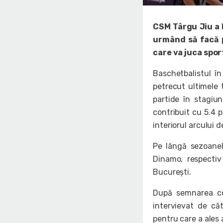
CSM Târgu Jiu a 
urmând să facă p
care va juca spor
Baschetbalistul î
petrecut ultimele 
partide în stagiu
contribuit cu 5.4 p
interiorul arcului 
Pe lângă sezoanel
Dinamo, respectiv
București.
După semnarea con
intervievat de căt
pentru care a ales 