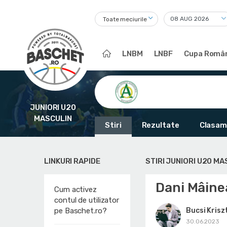
Toate meciurile
LNBM
LNBF
Cupa Român
JUNIORI U20
MASCULIN
Stiri
Rezultate
Clasam
LINKURI RAPIDE
STIRI JUNIORI U20 MA
Dani Mâine
Cum activez
contul de utilizator
Bucsi Krisz
pe Baschet.ro?
30.06.2023