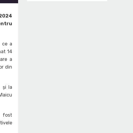
/2024
entru
ă ce a
nat 14
care a
or din
 și la
Vlaicu
 fost
tivele