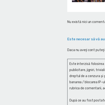
Nu există nici un comenta
Este necesar să vă au
Daca nu aveţi cont puteţi
Este interzisă folosirea
publicitare, jigniri, trivi
dreptul de a cenzura și ş
banarea / blocarea IP-ul
rubrica de comentarii, a
După ce au fost postate