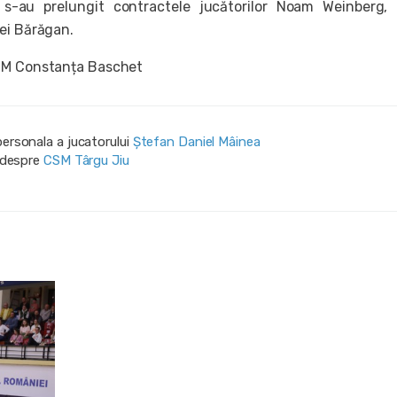
 s-au prelungit contractele jucătorilor Noam Weinberg,
ei Bărăgan.
SM Constanța Baschet
personala a jucatorului
Ștefan Daniel Mâinea
i despre
CSM Târgu Jiu