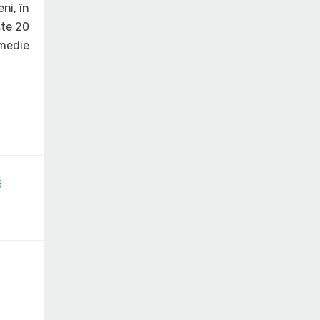
ni, în
ste 20
 medie
ó