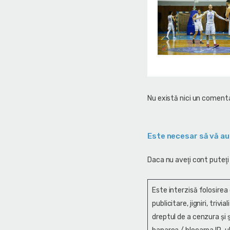
Nu există nici un comenta
Este necesar să vă au
Daca nu aveţi cont puteţi
Este interzisă folosirea
publicitare, jigniri, trivi
dreptul de a cenzura și ş