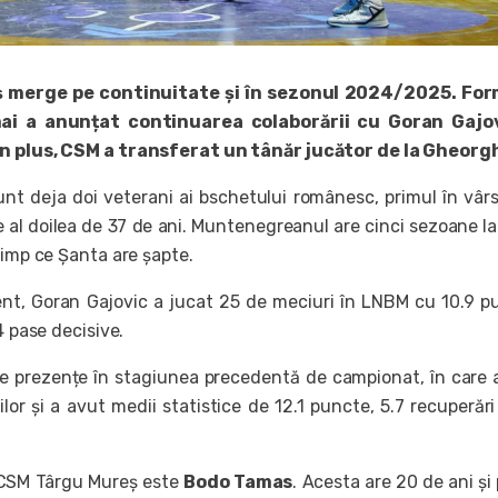
 merge pe continuitate și în sezonul 2024/2025. For
i a anunțat continuarea colaborării cu Goran Gajov
n plus, CSM a transferat un tânăr jucător de la Gheorg
unt deja doi veterani ai bschetului românesc, primul în vâr
de al doilea de 37 de ani. Muntenegreanul are cinci sezoane la
timp ce Șanta are șapte.
nt, Goran Gajovic a jucat 25 de meciuri în LNBM cu 10.9 p
4 pase decisive.
e prezențe în stagiunea precedentă de campionat, în care 
or și a avut medii statistice de 12.1 puncte, 5.7 recuperări 
i CSM Târgu Mureș este
Bodo Tamas
. Acesta are 20 de ani și