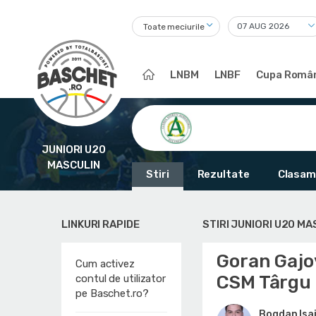
Toate meciurile
LNBM
LNBF
Cupa Român
JUNIORI U20
MASCULIN
Stiri
Rezultate
Clasam
LINKURI RAPIDE
STIRI JUNIORI U20 MA
Goran Gajov
Cum activez
CSM Târgu
contul de utilizator
pe Baschet.ro?
Bogdan Isai