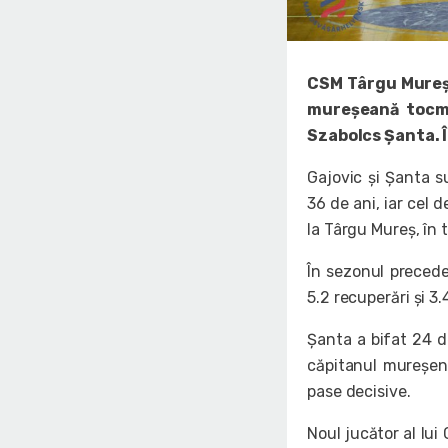
CSM Târgu Mureș
mureșeană tocma
Szabolcs Șanta. Î
Gajovic și Șanta s
36 de ani, iar cel 
la Târgu Mureș, în 
În sezonul precede
5.2 recuperări și 3.
Șanta a bifat 24 d
căpitanul mureșenil
pase decisive.
Noul jucător al lu