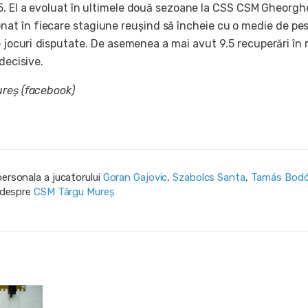
-5. El a evoluat în ultimele două sezoane la CSS CSM Gheorghe
ionat în fiecare stagiune reușind să încheie cu o medie de pe
 jocuri disputate. De asemenea a mai avut 9.5 recuperări în
decisive.
reș (facebook)
personala a jucatorului
Goran Gajovic
,
Szabolcs Santa
,
Tamás Bod
i despre
CSM Târgu Mureș