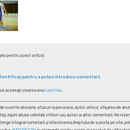
riu pentru acest articol.
tentificaţi pentru a putea introduce comentarii.
 să accesaţi crearea unui
cont nou
.
 de cuvinte obscene, atacuri la persoană, autor, articol, afişarea de anun
alităţi, injurii aduse celorlalţi cititori sau autori ai altor comentarii. Ne rez
terge integral cometarii și interzicerea dreptului de a posta pe site, pri