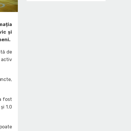
mația
ic și
heni.
stă de
 activ
uncte,
a fost
și 1.0
 poate