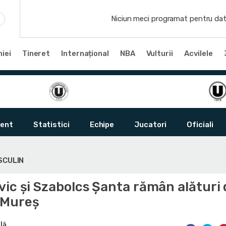
Niciun meci programat pentru dat
iei
Tineret
Internațional
NBA
Vulturii
Acvilele
ent
Statistici
Echipe
Jucatori
Oficiali
SCULIN
ic și Szabolcs Șanta rămân alături 
 Mureș
lă