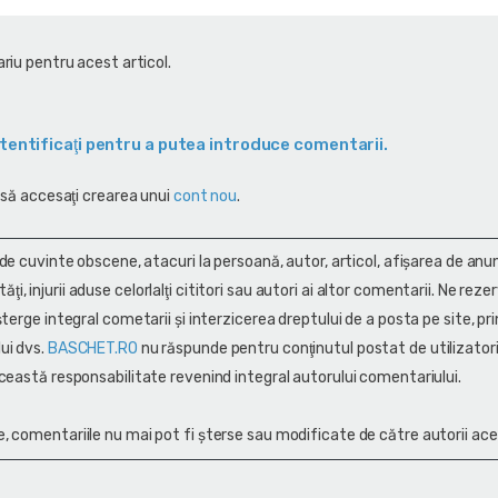
riu pentru acest articol.
tentificaţi pentru a putea introduce comentarii.
 să accesaţi crearea unui
cont nou
.
 de cuvinte obscene, atacuri la persoană, autor, articol, afişarea de anun
alităţi, injurii aduse celorlalţi cititori sau autori ai altor comentarii. Ne rez
terge integral cometarii și interzicerea dreptului de a posta pe site, pri
ui dvs.
BASCHET.RO
nu răspunde pentru conţinutul postat de utilizatori
ceastă responsabilitate revenind integral autorului comentariului.
, comentariile nu mai pot fi șterse sau modificate de către autorii ace