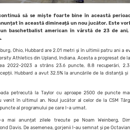
ontinuă să se miște foarte bine în această perioa
 anunțat în această dimineață un nou jucător. Este vor
un baschetbalist american în vârstă de 23 de ani,
.
burg, Ohio, Hubbard are 2.01 metri și în ultimii patru ani a e
rsity Athletics din Upland, Indiana. Acesta a progresat de la
nea 2022-2023 a strâns 23.6 puncte, 8.8 recuperări, 2.
ercepții. Hubbard a avut 32.5% la aruncările de la distanță și
ioada petrecută la Taylor cu aproape 2500 de puncte ma
 venit în ultimul an. Noul jucător al celor de la CSM Târ
 puncte al programului pe care l-a urmat.
a mai anunțat zilele trecute pe Noam Weinberg, Dimi
nd Davis. De asemenea, gorjenii l-au semnat și pe Octavia