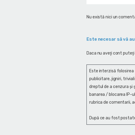
Nu există nici un comenta
Este necesar să vă au
Daca nu aveţi cont puteţi
Este interzisă folosirea
publicitare, jigniri, trivi
dreptul de a cenzura și ş
banarea / blocarea IP-ul
rubrica de comentarii, a
După ce au fost postate