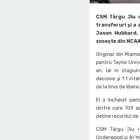
CSM Târgu Jiu c
transferuri și a
Jason Hubbard, 
sosește din NCAA
Originar din Miamis
pentru Taylor Unive
an, iar în stagiu
decisive și 1.1 int
de la linia de libere.
El a încheiat per
dintre care 709 au
deține recordul de
CSM Târgu Jiu i-
Underwood și Ar’mo