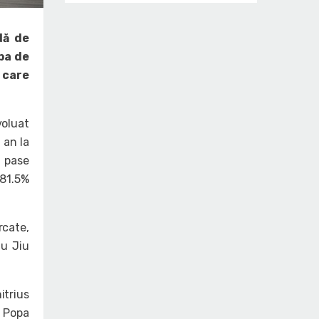
dă de
ba de
 care
voluat
 an la
3 pase
 81.5%
rcate,
gu Jiu
trius
n Popa