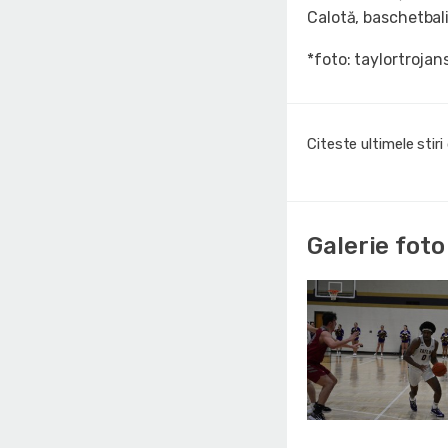
Calotă, baschetbali
*foto: taylortroja
Citeste ultimele stir
Galerie foto