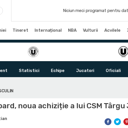
Niciun meci programat pentru dat
iei
Tineret
Internațional
NBA
Vulturii
Acvilele
ent
Statistici
Echipe
Jucatori
Oficiali
SCULIN
rd, noua achiziție a lui CSM Târgu 
tian