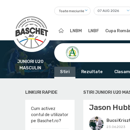
Toate meciurile
LNBM
LNBF
Cupa Român
JUNIORI U20
MASCULIN
Stiri
Rezultate
Clasam
LINKURI RAPIDE
STIRI JUNIORI U20 MA
Jason Hubba
Cum activez
contul de utilizator
Bucsi Krisz
pe Baschet.ro?
23.06.2023