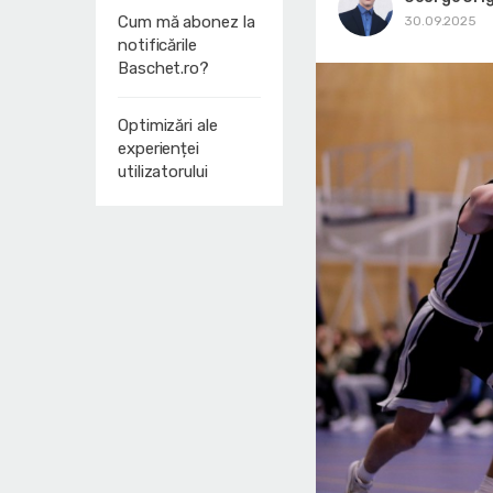
Cum mă abonez la
30.09.2025
notificările
Baschet.ro?
Optimizări ale
experienței
utilizatorului