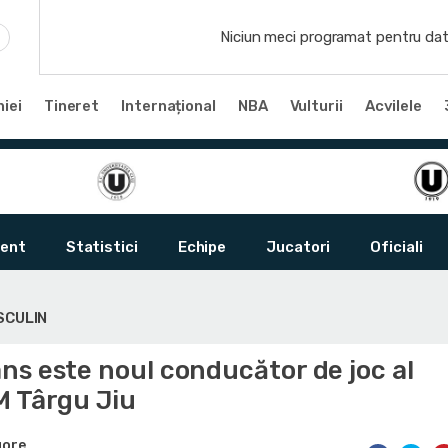
Niciun meci programat pentru dat
iei
Tineret
Internațional
NBA
Vulturii
Acvilele
ent
Statistici
Echipe
Jucatori
Oficiali
SCULIN
ns este noul conducător de joc al
M Târgu Jiu
gore