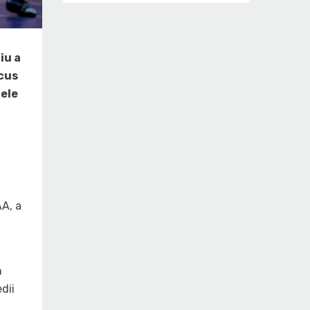
iu a
rcus
tele
AA, a
n
dii