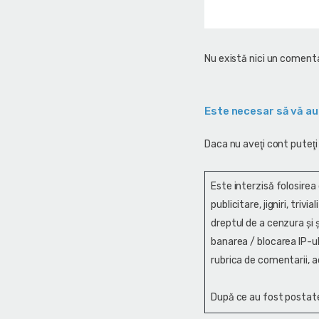
Nu există nici un comenta
Este necesar să vă au
Daca nu aveţi cont puteţi
Este interzisă folosirea
publicitare, jigniri, trivi
dreptul de a cenzura și ş
banarea / blocarea IP-ul
rubrica de comentarii, a
După ce au fost postate