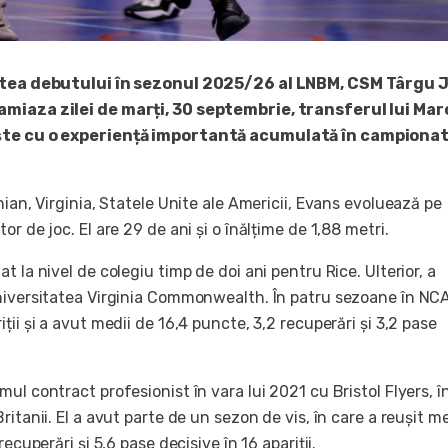
ntea debutului în sezonul 2025/26 al LNBM, CSM Târgu J
miaza zilei de marți, 30 septembrie, transferul lui Ma
ște cu o experiență importantă acumulată în campiona
hian, Virginia, Statele Unite ale Americii, Evans evoluează pe
or de joc. El are 29 de ani și o înălțime de 1,88 metri.
t la nivel de colegiu timp de doi ani pentru Rice. Ulterior, a
niversitatea Virginia Commonwealth. În patru sezoane în NC
ții și a avut medii de 16,4 puncte, 3,2 recuperări și 3,2 pase
ul contract profesionist în vara lui 2021 cu Bristol Flyers, î
ritanii. El a avut parte de un sezon de vis, în care a reușit me
recuperări și 5,6 pase decisive în 16 apariții.