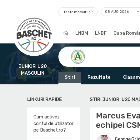
Toate meciurile
LNBM
LNBF
Cupa Român
JUNIORI U20
MASCULIN
Stiri
Rezultate
Clasam
LINKURI RAPIDE
STIRI JUNIORI U20 MA
Marcus Eva
Cum activez
echipei CS
contul de utilizator
pe Baschet.ro?
George Gri