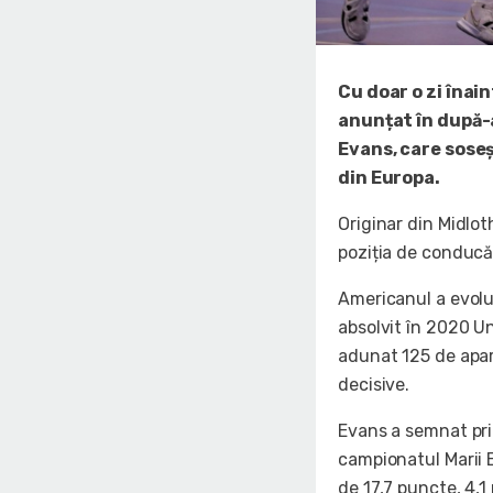
Cu doar o zi înai
anunțat în după-a
Evans, care sose
din Europa.
Originar din Midlot
poziția de conducăt
Americanul a evolua
absolvit în 2020 U
adunat 125 de apari
decisive.
Evans a semnat prim
campionatul Marii B
de 17,7 puncte, 4,1 