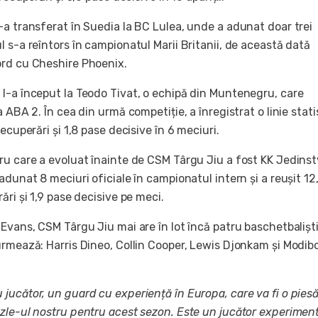
-a transferat în Suedia la BC Lulea, unde a adunat doar trei
 s-a reîntors în campionatul Marii Britanii, de această dată
rd cu Cheshire Phoenix.
l-a început la Teodo Tivat, o echipă din Muntenegru, care
a ABA 2. În cea din urmă competiție, a înregistrat o linie stati
ecuperări și 1,8 pase decisive în 6 meciuri.
ru care a evoluat înainte de CSM Târgu Jiu a fost KK Jedins
adunat 8 meciuri oficiale în campionatul intern și a reușit 12
ări și 1,9 pase decisive pe meci.
Evans, CSM Târgu Jiu mai are în lot încă patru baschetbalișt
urmează: Harris Dineo, Collin Cooper, Lewis Djonkam și Modib
jucător, un guard cu experiență în Europa, care va fi o pies
zle-ul nostru pentru acest sezon. Este un jucător experiment