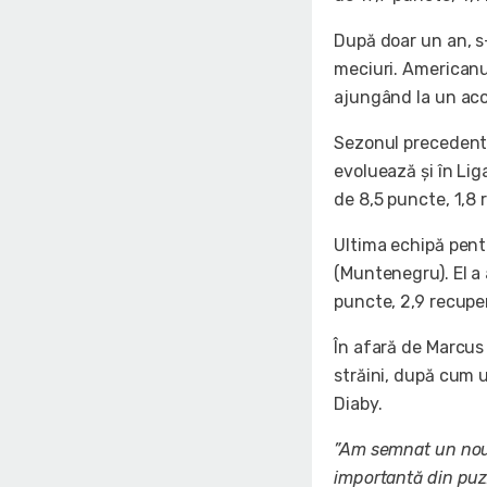
După doar un an, s
meciuri. Americanul
ajungând la un aco
Sezonul precedent 
evoluează și în Lig
de 8,5 puncte, 1,8 r
Ultima echipă pent
(Muntenegru). El a 
puncte, 2,9 recuper
În afară de Marcus 
străini, după cum 
Diaby.
”Am semnat un nou 
importantă din puz