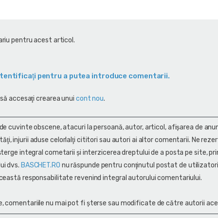
riu pentru acest articol.
tentificaţi pentru a putea introduce comentarii.
 să accesaţi crearea unui
cont nou
.
 de cuvinte obscene, atacuri la persoană, autor, articol, afişarea de anun
alităţi, injurii aduse celorlalţi cititori sau autori ai altor comentarii. Ne rez
terge integral cometarii și interzicerea dreptului de a posta pe site, pri
ui dvs.
BASCHET.RO
nu răspunde pentru conţinutul postat de utilizatori
ceastă responsabilitate revenind integral autorului comentariului.
, comentariile nu mai pot fi șterse sau modificate de către autorii ace